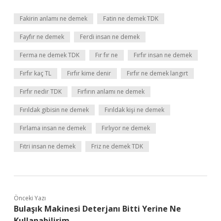
Fakirin anlamı ne demek
Fatin ne demek TDK
Fayfır ne demek
Ferdi insan ne demek
Ferma ne demek TDK
Fır fır ne
Fırfır insan ne demek
Fırfır kaç TL
Fırfır kime denir
Fırfır ne demek langırt
Fırfır nedir TDK
Fırfırın anlamı ne demek
Fırıldak gibisin ne demek
Fırıldak kişi ne demek
Fırlama insan ne demek
Fırlıyor ne demek
Fıtri insan ne demek
Friz ne demek TDK
Önceki Yazı
Bulaşık Makinesi Deterjanı Bitti Yerine Ne
Kullanabilirim