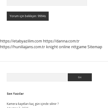
https://etabyazilim.com
https://danna.com.tr
https://huniliajans.com.tr
knight online
nttgame
Sitemap
Sidebar
Arama
Son Yazılar
Kamera kayıtları kaç gün içinde silinir ?