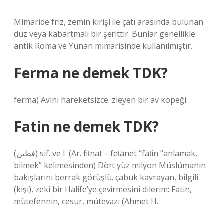
Mimaride friz, zemin kirişi ile çatı arasında bulunan
düz veya kabartmalı bir şerittir. Bunlar genellikle
antik Roma ve Yunan mimarisinde kullanılmıştır.
Ferma ne demek TDK?
ferma) Avını hareketsizce izleyen bir av köpeği.
Fatin ne demek TDK?
(ﻓﻄﻴﻦ) sıf. ve I. (Ar. fiṭnat – feṭānet “faṭіn “anlamak,
bilmek” kelimesinden) Dört yüz milyon Müslümanın
bakışlarını berrak görüşlü, çabuk kavrayan, bilgili
(kişi), zeki bir Halife’ye çevirmesini dilerim: Fatin,
mütefennin, cesur, mütevazı (Ahmet H.