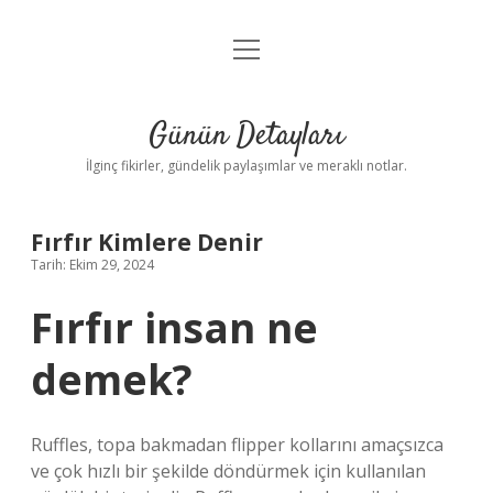
menüyü
Gizlilik Politikası
aç
Hakkımızda
Günün Detayları
Yasal Uyarı
İlginç fikirler, gündelik paylaşımlar ve meraklı notlar.
Fırfır Kimlere Denir
Tarih: Ekim 29, 2024
Fırfır insan ne
demek?
Ruffles, topa bakmadan flipper kollarını amaçsızca
ve çok hızlı bir şekilde döndürmek için kullanılan