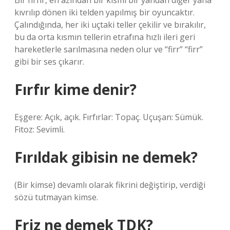
Bir fırfır, en azından bir kısmı bir yandan diğer yana
kıvrılıp dönen iki telden yapılmış bir oyuncaktır.
Çalındığında, her iki uçtaki teller çekilir ve bırakılır,
bu da orta kısmın tellerin etrafına hızlı ileri geri
hareketlerle sarılmasına neden olur ve “firr” “firr”
gibi bir ses çıkarır.
Fırfır kime denir?
Eşgere: Açık, açık. Fırfırlar: Topaç. Uçuşan: Sümük.
Fitoz: Sevimli.
Fırıldak gibisin ne demek?
(Bir kimse) devamlı olarak fikrini değiştirip, verdiği
sözü tutmayan kimse.
Friz ne demek TDK?