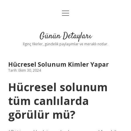
menüyü
Gizlilik Politikası
aç
Hakkımızda
Günün Detayları
Yasal Uyarı
İlginç fikirler, gündelik paylaşımlar ve meraklı notlar.
Hücresel Solunum Kimler Yapar
Tarih: Ekim 30, 2024
Hücresel solunum
tüm canlılarda
görülür mü?