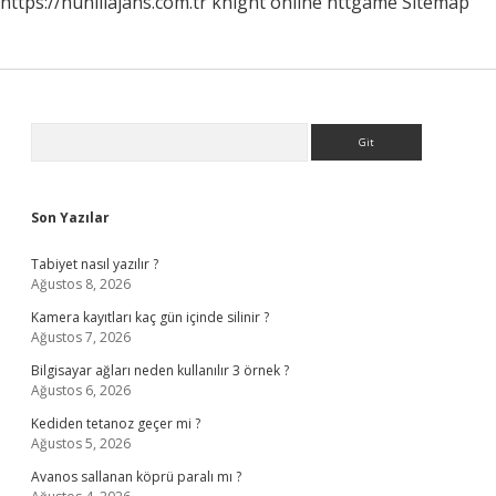
https://huniliajans.com.tr
knight online
nttgame
Sitemap
Sidebar
Arama
Son Yazılar
Tabiyet nasıl yazılır ?
Ağustos 8, 2026
Kamera kayıtları kaç gün içinde silinir ?
Ağustos 7, 2026
Bilgisayar ağları neden kullanılır 3 örnek ?
Ağustos 6, 2026
Kediden tetanoz geçer mi ?
Ağustos 5, 2026
Avanos sallanan köprü paralı mı ?