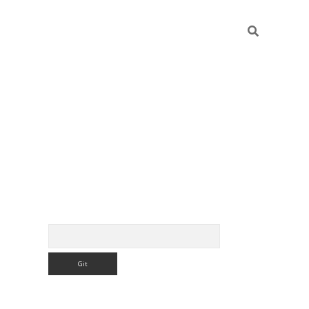
Sidebar
Arama
ilbet casino