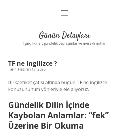
menüyü
Gizlilik Politikası
aç
Hakkımızda
Günün Detayları
Yasal Uyarı
İlginç fikirler, gündelik paylaşımlar ve meraklı notlar.
TF ne ingilizce ?
Tarih: Haziran 17, 2026
Birkaetiket çatısı altında bugün TF ne ingilizce
konusunu tüm yönleriyle ele alıyoruz.
Gündelik Dilin İçinde
Kaybolan Anlamlar: “fek”
Üzerine Bir Okuma