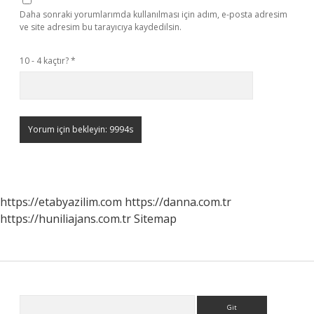
Daha sonraki yorumlarımda kullanılması için adım, e-posta adresim
ve site adresim bu tarayıcıya kaydedilsin.
10 - 4 kaçtır?
*
https://etabyazilim.com
https://danna.com.tr
https://huniliajans.com.tr
Sitemap
Sidebar
Arama