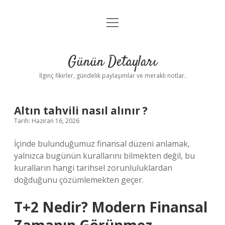
menüyü
Gizlilik Politikası
aç
Hakkımızda
Günün Detayları
Yasal Uyarı
İlginç fikirler, gündelik paylaşımlar ve meraklı notlar.
Altın tahvili nasıl alınır ?
Tarih: Haziran 16, 2026
İçinde bulunduğumuz finansal düzeni anlamak,
yalnızca bugünün kurallarını bilmekten değil, bu
kuralların hangi tarihsel zorunluluklardan
doğduğunu çözümlemekten geçer.
T+2 Nedir? Modern Finansal