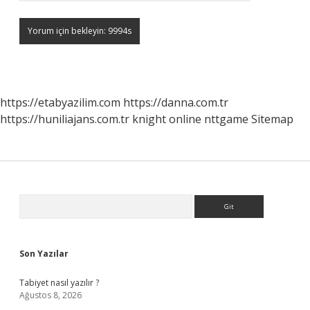
https://etabyazilim.com
https://danna.com.tr
https://huniliajans.com.tr
knight online
nttgame
Sitemap
Sidebar
Arama
Son Yazılar
Tabiyet nasıl yazılır ?
Ağustos 8, 2026