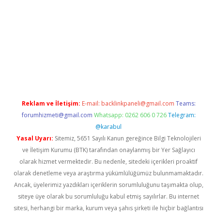
et casino
Reklam ve İletişim:
E-mail:
backlinkpaneli@gmail.com
Teams:
forumhizmeti@gmail.com
Whatsapp: 0262 606 0 726
Telegram:
@karabul
Yasal Uyarı:
Sitemiz, 5651 Sayılı Kanun gereğince Bilgi Teknolojileri
ve İletişim Kurumu (BTK) tarafından onaylanmış bir Yer Sağlayıcı
olarak hizmet vermektedir. Bu nedenle, sitedeki içerikleri proaktif
olarak denetleme veya araştırma yükümlülüğümüz bulunmamaktadır.
Ancak, üyelerimiz yazdıkları içeriklerin sorumluluğunu taşımakta olup,
siteye üye olarak bu sorumluluğu kabul etmiş sayılırlar. Bu internet
sitesi, herhangi bir marka, kurum veya şahıs şirketi ile hiçbir bağlantısı