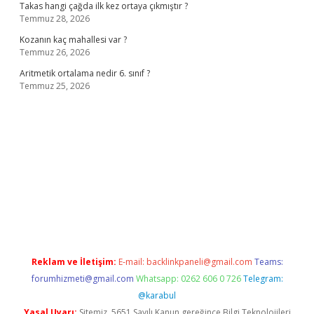
Takas hangi çağda ilk kez ortaya çıkmıştır ?
Temmuz 28, 2026
Kozanın kaç mahallesi var ?
Temmuz 26, 2026
Aritmetik ortalama nedir 6. sınıf ?
Temmuz 25, 2026
o
Reklam ve İletişim:
E-mail:
backlinkpaneli@gmail.com
Teams:
forumhizmeti@gmail.com
Whatsapp: 0262 606 0 726
Telegram:
@karabul
Yasal Uyarı:
Sitemiz, 5651 Sayılı Kanun gereğince Bilgi Teknolojileri