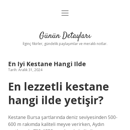
menüyü
Gizlilik Politikası
aç
Hakkımızda
Günün Detayları
Yasal Uyarı
İlginç fikirler, gündelik paylaşımlar ve meraklı notlar.
En Iyi Kestane Hangi Ilde
Tarih: Aralık 31, 2024
En lezzetli kestane
hangi ilde yetişir?
Kestane Bursa şartlarında deniz seviyesinden 500-
600 m rakımda kaliteli meyve verirken, Aydın