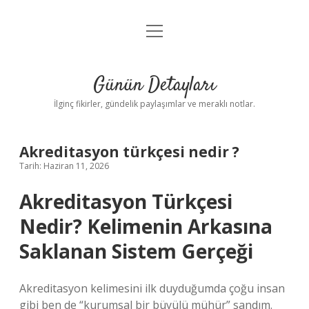
menüyü
Gizlilik Politikası
aç
Hakkımızda
Günün Detayları
Yasal Uyarı
İlginç fikirler, gündelik paylaşımlar ve meraklı notlar.
Akreditasyon türkçesi nedir ?
Tarih: Haziran 11, 2026
Akreditasyon Türkçesi
Nedir? Kelimenin Arkasına
Saklanan Sistem Gerçeği
Akreditasyon kelimesini ilk duyduğumda çoğu insan
gibi ben de “kurumsal bir büyülü mühür” sandım.