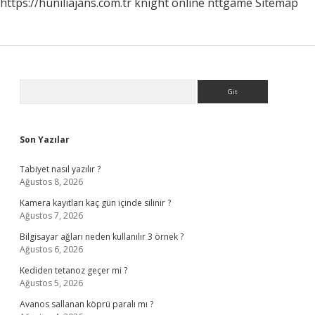
https://huniliajans.com.tr
knight online
nttgame
Sitemap
Sidebar
Arama
Son Yazılar
Tabiyet nasıl yazılır ?
Ağustos 8, 2026
Kamera kayıtları kaç gün içinde silinir ?
Ağustos 7, 2026
Bilgisayar ağları neden kullanılır 3 örnek ?
Ağustos 6, 2026
Kediden tetanoz geçer mi ?
Ağustos 5, 2026
Avanos sallanan köprü paralı mı ?