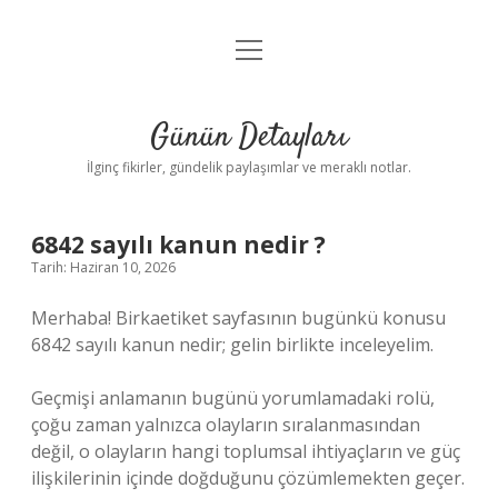
menüyü
Gizlilik Politikası
aç
Hakkımızda
Günün Detayları
Yasal Uyarı
İlginç fikirler, gündelik paylaşımlar ve meraklı notlar.
6842 sayılı kanun nedir ?
Tarih: Haziran 10, 2026
Merhaba! Birkaetiket sayfasının bugünkü konusu
6842 sayılı kanun nedir; gelin birlikte inceleyelim.
Geçmişi anlamanın bugünü yorumlamadaki rolü,
çoğu zaman yalnızca olayların sıralanmasından
değil, o olayların hangi toplumsal ihtiyaçların ve güç
ilişkilerinin içinde doğduğunu çözümlemekten geçer.