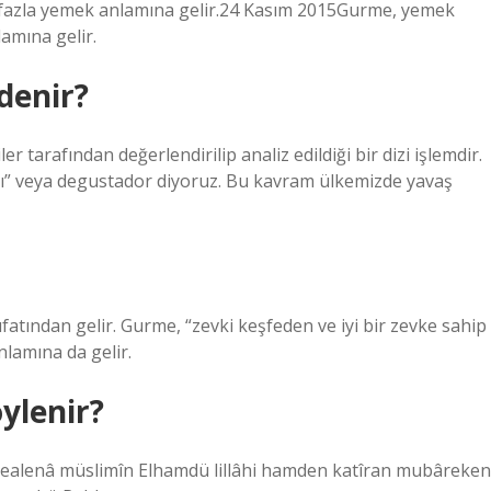
fazla yemek anlamına gelir.24 Kasım 2015Gurme, yemek
amına gelir.
denir?
er tarafından değerlendirilip analiz edildiği bir dizi işlemdir.
arı” veya degustador diyoruz. Bu kavram ülkemizde yavaş
tından gelir. Gurme, “zevki keşfeden ve iyi bir zevke sahip
anlamına da gelir.
ylenir?
e cealenâ müslimîn Elhamdü lillâhi hamden katîran mubâreken