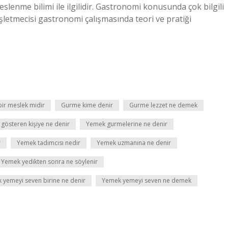
 beslenme bilimi ile ilgilidir. Gastronomi konusunda çok bilgili
işletmecisi gastronomi çalışmasında teori ve pratiği
ir meslek midir
Gurme kime denir
Gurme lezzet ne demek
gösteren kişiye ne denir
Yemek gurmelerine ne denir
r
Yemek tadımcısı nedir
Yemek uzmanına ne denir
Yemek yedikten sonra ne söylenir
 yemeyi seven birine ne denir
Yemek yemeyi seven ne demek