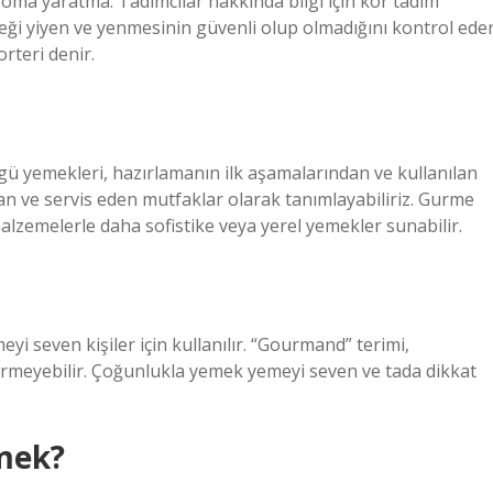
oma yaratma. Tadımcılar hakkında bilgi için kör tadım
meği yiyen ve yenmesinin güvenli olup olmadığını kontrol ede
orteri denir.
gü yemekleri, hazırlamanın ilk aşamalarından ve kullanılan
 ve servis eden mutfaklar olarak tanımlayabiliriz. Gurme
alzemelerle daha sofistike veya yerel yemekler sunabilir.
i seven kişiler için kullanılır. “Gourmand” terimi,
irmeyebilir. Çoğunlukla yemek yemeyi seven ve tada dikkat
mek?