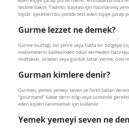
eden kişiye şarap porteri denir. Aromalandırma § Ar
testine bakın. Tadımcı, başkası için hazırlanmış ye
kişidir. İçecekleri bu şekilde test eden kişiye şarap p
Gurme lezzet ne demek?
Gurme mutfağı, bir şehre veya hatta bir bölgeye öz
malzemelerin kalitesinden ödün vermeden hazırlayan
mutfaklar, sıradan veya günlük tatlar yerine, özel m
Gurman kimlere denir?
Gurman, yemek yemeyi seven ve farklı tatları denemey
“gourmand” kadar derin bilgi veya uzmanlık gerekt
eden kişileri tanımlamak için kullanılır.
Yemek yemeyi seven ne de