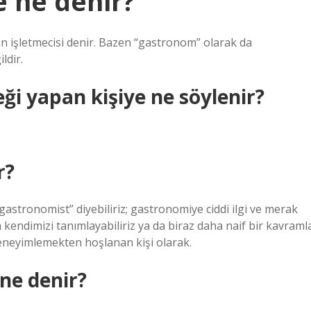
e ne denir?
ran işletmecisi denir. Bazen “gastronom” olarak da
ldir.
i yapan kişiye ne söylenir?
r?
“gastronomist” diyebiliriz; gastronomiye ciddi ilgi ve merak
a kendimizi tanımlayabiliriz ya da biraz daha naif bir kavraml
 deneyimlemekten hoşlanan kişi olarak.
ne denir?