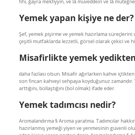
fihi, ğayra mekfiyyin, ve lâ müveddein ve lâ müteğ
Yemek yapan kişiye ne der?
Şef, yemek pişirme ve yemek hazırlama süreçlerini us
çeşitli mutfaklarda lezzetli, görsel olarak çekici v
Misafirlikte yemek yedikten
daha fazlası olsun. Misafir ağırlarken kahve içtikt
son fincan kahveyi sehpaya koyduğunuz zamandır. 
arttığını, bollaştığını (bol olmak) ifade eder.
Yemek tadımcısı nedir?
Aromalandırma § Aroma yaratma. Tadımcılar hakkında 
hazırlanmış yemeği yiyen ve yenmesinin güvenli olup 