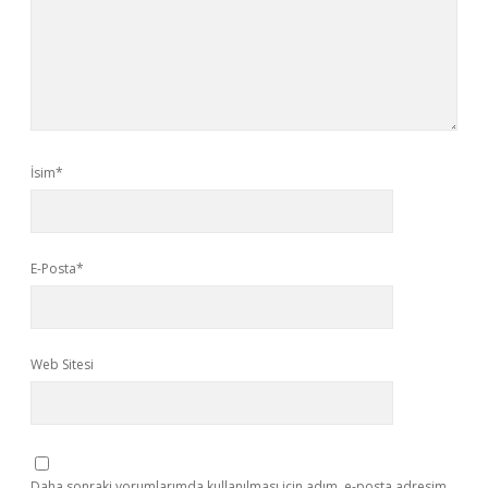
İsim*
E-Posta*
Web Sitesi
Daha sonraki yorumlarımda kullanılması için adım, e-posta adresim