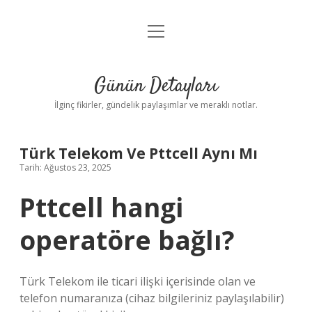
menüyü
Gizlilik Politikası
aç
Hakkımızda
Günün Detayları
Yasal Uyarı
İlginç fikirler, gündelik paylaşımlar ve meraklı notlar.
Türk Telekom Ve Pttcell Aynı Mı
Tarih: Ağustos 23, 2025
Pttcell hangi
operatöre bağlı?
Türk Telekom ile ticari ilişki içerisinde olan ve
telefon numaranıza (cihaz bilgileriniz paylaşılabilir)