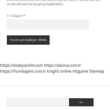
ve site adresim bu tarayıcıya kaydedilsin.
7 + 8 kaçtır?
*
https://etabyazilim.com
https://danna.com.tr
https://huniliajans.com.tr
knight online
nttgame
Sitemap
Sidebar
Arama