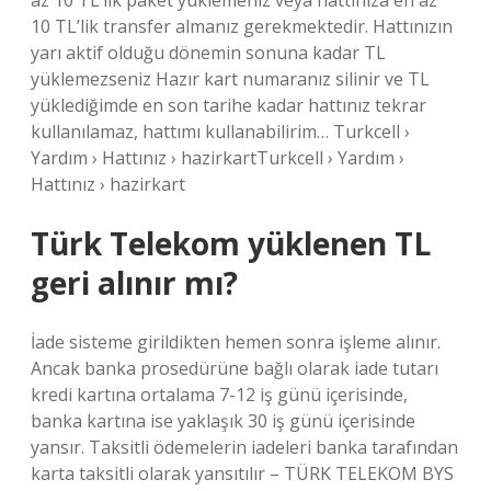
az 10 TL’lik paket yüklemeniz veya hattınıza en az
10 TL’lik transfer almanız gerekmektedir. Hattınızın
yarı aktif olduğu dönemin sonuna kadar TL
yüklemezseniz Hazır kart numaranız silinir ve TL
yüklediğimde en son tarihe kadar hattınız tekrar
kullanılamaz, hattımı kullanabilirim… Turkcell ›
Yardım › Hattınız › hazirkartTurkcell › Yardım ›
Hattınız › hazirkart
Türk Telekom yüklenen TL
geri alınır mı?
İade sisteme girildikten hemen sonra işleme alınır.
Ancak banka prosedürüne bağlı olarak iade tutarı
kredi kartına ortalama 7-12 iş günü içerisinde,
banka kartına ise yaklaşık 30 iş günü içerisinde
yansır. Taksitli ödemelerin iadeleri banka tarafından
karta taksitli olarak yansıtılır – TÜRK TELEKOM BYS