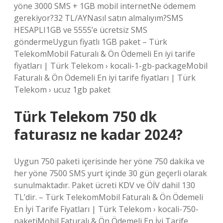
yöne 3000 SMS + 1GB mobil internetNe ödemem
gerekiyor?32 TL/AYNasıl satın almalıyım?SMS
HESAPLI1GB ve 5555’e ücretsiz SMS
göndermeUygun fiyatlı 1GB paket – Türk
TelekomMobil Faturalı & Ön Ödemeli En iyi tarife
fiyatları | Türk Telekom › kocali-1-gb-packageMobil
Faturalı & Ön Ödemeli En iyi tarife fiyatları | Türk
Telekom › ucuz 1gb paket
Türk Telekom 750 dk
faturasız ne kadar 2024?
Uygun 750 paketi içerisinde her yöne 750 dakika ve
her yöne 7500 SMS yurt içinde 30 gün geçerli olarak
sunulmaktadır. Paket ücreti KDV ve ÖİV dahil 130
TL’dir. – Türk TelekomMobil Faturalı & Ön Ödemeli
En İyi Tarife Fiyatları | Türk Telekom › kocali-750-
paketiMobil Faturalı & Ön Ödemeli En İyi Tarife