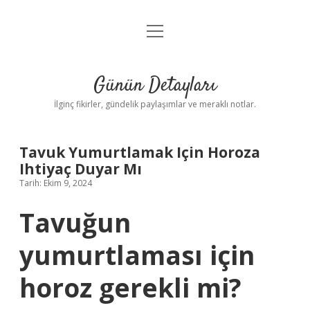
menüyü
Gizlilik Politikası
aç
Hakkımızda
Günün Detayları
Yasal Uyarı
İlginç fikirler, gündelik paylaşımlar ve meraklı notlar.
Tavuk Yumurtlamak Için Horoza
Ihtiyaç Duyar Mı
Tarih: Ekim 9, 2024
Tavuğun
yumurtlaması için
horoz gerekli mi?