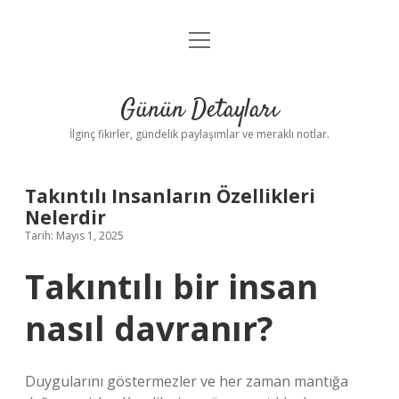
menüyü
Gizlilik Politikası
aç
Hakkımızda
Günün Detayları
Yasal Uyarı
İlginç fikirler, gündelik paylaşımlar ve meraklı notlar.
Takıntılı Insanların Özellikleri
Nelerdir
Tarih: Mayıs 1, 2025
Takıntılı bir insan
nasıl davranır?
Duygularını göstermezler ve her zaman mantığa