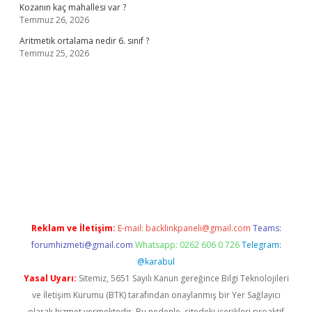
Kozanın kaç mahallesi var ?
Temmuz 26, 2026
Aritmetik ortalama nedir 6. sınıf ?
Temmuz 25, 2026
o
Reklam ve İletişim:
E-mail:
backlinkpaneli@gmail.com
Teams:
forumhizmeti@gmail.com
Whatsapp: 0262 606 0 726
Telegram:
@karabul
Yasal Uyarı:
Sitemiz, 5651 Sayılı Kanun gereğince Bilgi Teknolojileri
ve İletişim Kurumu (BTK) tarafından onaylanmış bir Yer Sağlayıcı
olarak hizmet vermektedir. Bu nedenle, sitedeki içerikleri proaktif