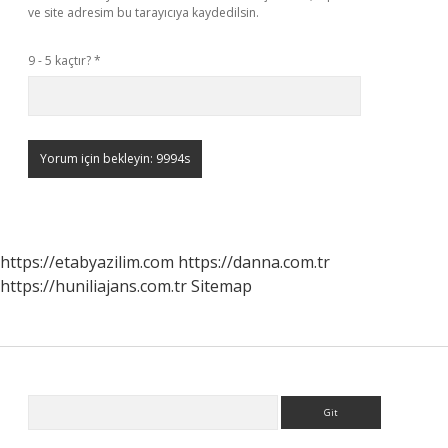
ve site adresim bu tarayıcıya kaydedilsin.
9 - 5 kaçtır?
*
https://etabyazilim.com
https://danna.com.tr
https://huniliajans.com.tr
Sitemap
Sidebar
Arama