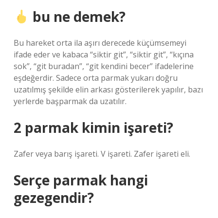
bu ne demek?
Bu hareket orta ila aşırı derecede küçümsemeyi
ifade eder ve kabaca “siktir git”, “siktir git”, “kıçına
sok”, “git buradan”, “git kendini becer” ifadelerine
eşdeğerdir. Sadece orta parmak yukarı doğru
uzatılmış şekilde elin arkası gösterilerek yapılır, bazı
yerlerde başparmak da uzatılır.
2 parmak kimin işareti?
Zafer veya barış işareti. V işareti. Zafer işareti eli.
Serçe parmak hangi
gezegendir?