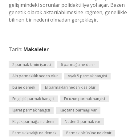
gelişimindeki sorunlar polidaktiliye yol açar. Bazen
genetik olarak aktarılabilmesine rağmen, genellikle
bilinen bir nedeni olmadan gerçekleşir.
Tarih:
Makaleler
2 parmak kimin işareti
6 parmağa ne denir
Altı parmaklılık neden olur
Ayak 5 parmak hangisi
bu ne demek
El parmakları neden kısa olur
En güçlü parmak hangisi
En uzun parmak hangisi
İşaret parmak hangisi
Kaç tane parmağı var
Küçük parmağa ne denir
Neden 5 parmak var
Parmak kısalığı ne demek
Parmak ölçüsüne ne denir