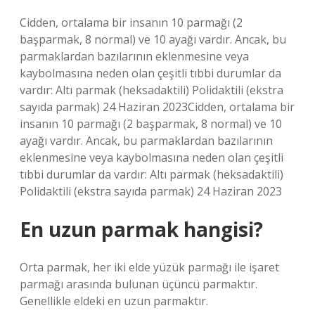
Cidden, ortalama bir insanın 10 parmağı (2
başparmak, 8 normal) ve 10 ayağı vardır. Ancak, bu
parmaklardan bazılarının eklenmesine veya
kaybolmasına neden olan çeşitli tıbbi durumlar da
vardır: Altı parmak (heksadaktili) Polidaktili (ekstra
sayıda parmak) 24 Haziran 2023Cidden, ortalama bir
insanın 10 parmağı (2 başparmak, 8 normal) ve 10
ayağı vardır. Ancak, bu parmaklardan bazılarının
eklenmesine veya kaybolmasına neden olan çeşitli
tıbbi durumlar da vardır: Altı parmak (heksadaktili)
Polidaktili (ekstra sayıda parmak) 24 Haziran 2023
En uzun parmak hangisi?
Orta parmak, her iki elde yüzük parmağı ile işaret
parmağı arasında bulunan üçüncü parmaktır.
Genellikle eldeki en uzun parmaktır.