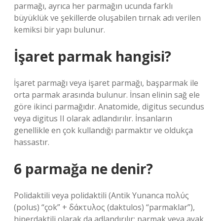
parmağı, ayrıca her parmağın ucunda farklı
büyüklük ve şekillerde oluşabilen tırnak adı verilen
kemiksi bir yapı bulunur.
İşaret parmak hangisi?
İşaret parmağı veya işaret parmağı, başparmak ile
orta parmak arasında bulunur. İnsan elinin sağ ele
göre ikinci parmağıdır. Anatomide, digitus secundus
veya digitus II olarak adlandırılır. İnsanların
genellikle en çok kullandığı parmaktır ve oldukça
hassastır.
6 parmağa ne denir?
Polidaktili veya polidaktili (Antik Yunanca πολύς
(polus) “çok” + δάκτυλος (daktulos) “parmaklar”),
hiperdaktili olarak da adlandırılır; parmak veya ayak