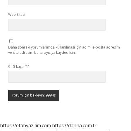
Web Sitesi
Daha sonraki yorumlarımda kullanılması için adım, e-posta adresim
ve site adresim bu tarayıcıya kaydedilsin.
9 - 5 kaçtır?
*
https://etabyazilim.com
https://danna.com.tr