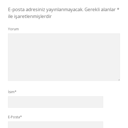
E-posta adresiniz yayınlanmayacak.
Gerekli alanlar
*
ile işaretlenmişlerdir
Yorum
İsim*
E-Posta*