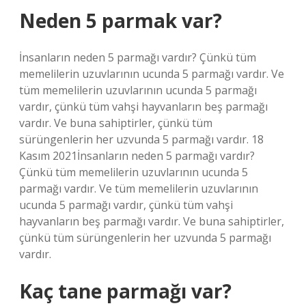
Neden 5 parmak var?
İnsanların neden 5 parmağı vardır? Çünkü tüm
memelilerin uzuvlarının ucunda 5 parmağı vardır. Ve
tüm memelilerin uzuvlarının ucunda 5 parmağı
vardır, çünkü tüm vahşi hayvanların beş parmağı
vardır. Ve buna sahiptirler, çünkü tüm
sürüngenlerin her uzvunda 5 parmağı vardır. 18
Kasım 2021İnsanların neden 5 parmağı vardır?
Çünkü tüm memelilerin uzuvlarının ucunda 5
parmağı vardır. Ve tüm memelilerin uzuvlarının
ucunda 5 parmağı vardır, çünkü tüm vahşi
hayvanların beş parmağı vardır. Ve buna sahiptirler,
çünkü tüm sürüngenlerin her uzvunda 5 parmağı
vardır.
Kaç tane parmağı var?