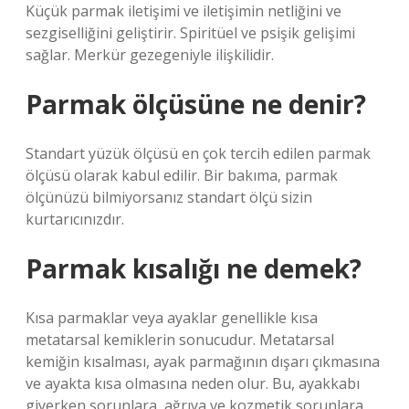
Küçük parmak iletişimi ve iletişimin netliğini ve
sezgiselliğini geliştirir. Spiritüel ve psişik gelişimi
sağlar. Merkür gezegeniyle ilişkilidir.
Parmak ölçüsüne ne denir?
Standart yüzük ölçüsü en çok tercih edilen parmak
ölçüsü olarak kabul edilir. Bir bakıma, parmak
ölçünüzü bilmiyorsanız standart ölçü sizin
kurtarıcınızdır.
Parmak kısalığı ne demek?
Kısa parmaklar veya ayaklar genellikle kısa
metatarsal kemiklerin sonucudur. Metatarsal
kemiğin kısalması, ayak parmağının dışarı çıkmasına
ve ayakta kısa olmasına neden olur. Bu, ayakkabı
giyerken sorunlara, ağrıya ve kozmetik sorunlara