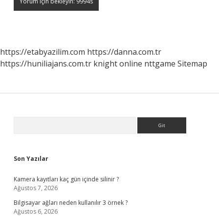
https://etabyazilim.com
https://danna.com.tr
https://huniliajans.com.tr
knight online
nttgame
Sitemap
Sidebar
Arama
Son Yazılar
Kamera kayıtları kaç gün içinde silinir ?
Ağustos 7, 2026
Bilgisayar ağları neden kullanılır 3 örnek ?
Ağustos 6, 2026