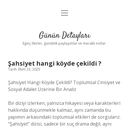
menüyü
Gizlilik Politikası
aç
Hakkımızda
Günün Detayları
Yasal Uyarı
İlginç fikirler, gündelik paylaşımlar ve meraklı notlar.
Şahsiyet hangi köyde çekildi ?
Tarih: Ekim 23, 2025
Şahsiyet Hangi Köyde Çekildi? Toplumsal Cinsiyet ve
Sosyal Adalet Üzerine Bir Analiz
Bir diziyi izlerken, yalnızca hikayesi veya karakterleri
hakkında düşünmekle kalmaz, aynı zamanda bu
yapımın arkasındaki toplumsal etkileri de sorgularız.
“Şahsiyet” dizisi, sadece bir suç drama değil, aynı