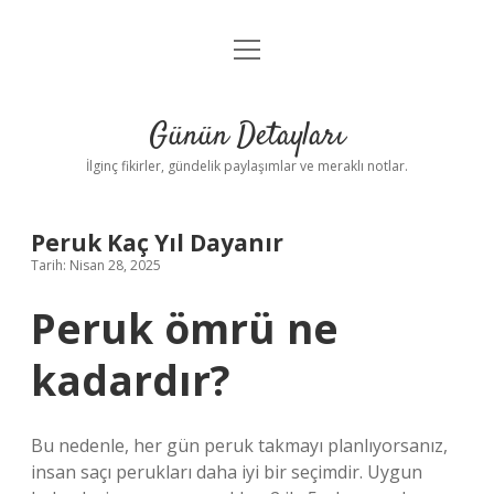
menüyü
Gizlilik Politikası
aç
Hakkımızda
Günün Detayları
Yasal Uyarı
İlginç fikirler, gündelik paylaşımlar ve meraklı notlar.
Peruk Kaç Yıl Dayanır
Tarih: Nisan 28, 2025
Peruk ömrü ne
kadardır?
Bu nedenle, her gün peruk takmayı planlıyorsanız,
insan saçı perukları daha iyi bir seçimdir. Uygun