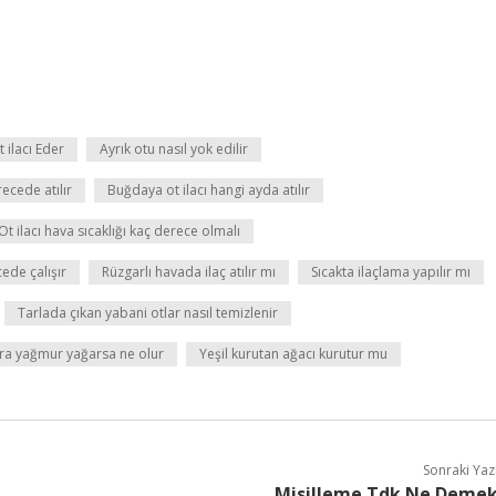
 ilacı Eder
Ayrık otu nasıl yok edilir
ecede atılır
Buğdaya ot ilacı hangi ayda atılır
Ot ilacı hava sıcaklığı kaç derece olmalı
cede çalışır
Rüzgarlı havada ilaç atılır mı
Sıcakta ilaçlama yapılır mı
Tarlada çıkan yabani otlar nasıl temizlenir
nra yağmur yağarsa ne olur
Yeşil kurutan ağacı kurutur mu
Sonraki Yaz
Misilleme Tdk Ne Deme