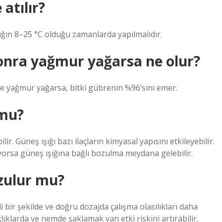
atılır?
klığın 8–25 °C olduğu zamanlarda yapılmalıdır.
sonra yağmur yağarsa ne olur?
e yağmur yağarsa, bitki gübrenin %96’sını emer.
 mu?
ir. Güneş ışığı bazı ilaçların kimyasal yapısını etkileyebilir.
riyorsa güneş ışığına bağlı bozulma meydana gelebilir.
ozulur mu?
ili bir şekilde ve doğru dozajda çalışma olasılıkları daha
klıklarda ve nemde saklamak yan etki riskini artırabilir.