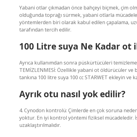
Yabani otlar çıkmadan önce bahçeyi biçmek, çim ol
olduğunda toprağı sürmek, yabani otlarla mücadelede
yöntemlerden biri olarak kabul edilen çapalama, uzun
tarafından tercih edilir.
100 Litre suya Ne Kadar ot i
Ayrıca kullanımdan sonra püskürtücüleri temizlemek
TEMİZLENMESİ: Özellikle yabani ot öldürücüler ve bi
tankına 100 litre suya 100 cc STARWET ekleyin ve kar
Ayrık otu nasıl yok edilir?
4. Cynodon kontrolü: Çimlerde en çok soruna neden ol
yoktur. En iyi kontrol yöntemi fiziksel mücadeledir
uzaklaştırılmalıdır.