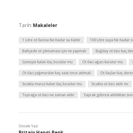
Tarih:
Makaleler
1 Litre ot İlacına Ne Kadar su Katılır
100 Litre suya Ne Kadar ot
Bahçede ot çıkmaması için ne yapmalı
Buğday ot ilacı kaç der
Güneşte kalan ilaç bozulur mu
Ot ilacı ağacı kurutur mu
Ot ilacı yağmurdan kaç saat önce atılmalı
Ot ilaçları kaç dere
Sıcakta maruz kalan ilaç bozulur mu
Sıcakta ot ilacı atılır mı
Toprağa ot ilacı ne zaman atılır
Yaprak gübresi atıldıktan so
Önceki Yazı
Britain Hangi Renk