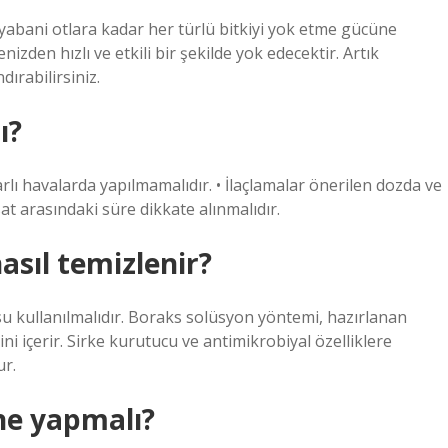
n yabani otlara kadar her türlü bitkiyi yok etme gücüne
izden hızlı ve etkili bir şekilde yok edecektir. Artık
ırabilirsiniz.
ı?
lı havalarda yapılmamalıdır. • İlaçlamalar önerilen dozda ve
at arasındaki süre dikkate alınmalıdır.
asıl temizlenir?
su kullanılmalıdır. Boraks solüsyon yöntemi, hazırlanan
i içerir. Sirke kurutucu ve antimikrobiyal özelliklere
ur.
ne yapmalı?