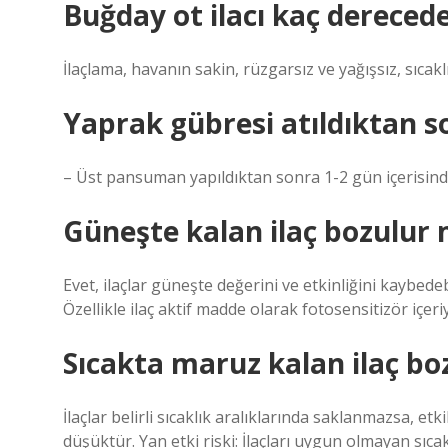
Buğday ot ilacı kaç derecede 
İlaçlama, havanın sakin, rüzgarsız ve yağışsız, sıca
Yaprak gübresi atıldıktan 
– Üst pansuman yapıldıktan sonra 1-2 gün içerisind
Güneşte kalan ilaç bozulur
Evet, ilaçlar güneşte değerini ve etkinliğini kaybedebil
Özellikle ilaç aktif madde olarak fotosensitizör içe
Sıcakta maruz kalan ilaç b
İlaçlar belirli sıcaklık aralıklarında saklanmazsa, etk
düşüktür. Yan etki riski: İlaçları uygun olmayan sıca