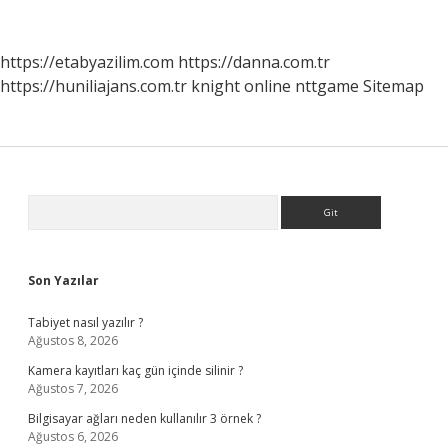
https://etabyazilim.com
https://danna.com.tr
https://huniliajans.com.tr
knight online
nttgame
Sitemap
Sidebar
Arama
Son Yazılar
Tabiyet nasıl yazılır ?
Ağustos 8, 2026
Kamera kayıtları kaç gün içinde silinir ?
Ağustos 7, 2026
Bilgisayar ağları neden kullanılır 3 örnek ?
Ağustos 6, 2026