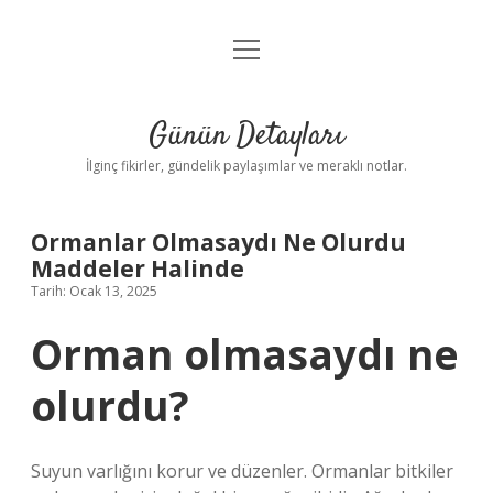
menüyü
Gizlilik Politikası
aç
Hakkımızda
Günün Detayları
Yasal Uyarı
İlginç fikirler, gündelik paylaşımlar ve meraklı notlar.
Ormanlar Olmasaydı Ne Olurdu
Maddeler Halinde
Tarih: Ocak 13, 2025
Orman olmasaydı ne
olurdu?
Suyun varlığını korur ve düzenler. Ormanlar bitkiler