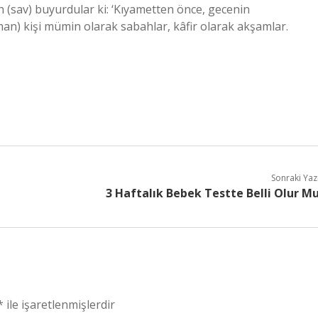
h (sav) buyurdular ki: ‘Kıyametten önce, gecenin
aman) kişi mümin olarak sabahlar, kâfir olarak akşamlar.
Sonraki Yaz
3 Haftalık Bebek Testte Belli Olur M
*
ile işaretlenmişlerdir