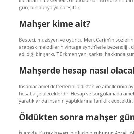
kararlarını beklemek zorundadırlar. Bu sürenin bin il
gün, bin dünya yılına eşittir.
Mahşer kime ait?
Besteci, müzisyen ve oyuncu Mert Carim’in sözlerin
arabesk melodilerin vintage synth’lerle bezendiği
edildiği bir şarkı. Türkmen yeni şarkısı hakkında şun
Mahşerde hesap nasıl olaca
İnsanlar amel defterlerini aldıktan ve amellerinin ay
hesaba çekileceklerdir. Hesap ve sorgulamada amel 
yaratıklar da insanın yaptıklarına tanıklık edecektir.
Öldükten sonra mahşer gün
İslam’da, Kıstak hayatı, bir kişinin ruhunun Azrail,