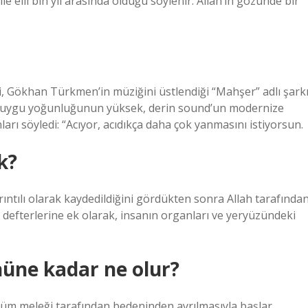
e elli bin yıl arasında olduğu söylenir. Allah’ın gözünde bir
i, Gökhan Türkmen’in müziğini üstlendiği “Mahşer” adlı şarkı
, duygu yoğunluğunun yüksek, derin sound’un modernize
ları söyledi: “Acıyor, acıdıkça daha çok yanmasını istiyorsun.
k?
rıntılı olarak kaydedildiğini gördükten sonra Allah tarafında
defterlerine ek olarak, insanın organları ve yeryüzündeki
üne kadar ne olur?
 ölüm meleği tarafından bedeninden ayrılmasıyla başlar.