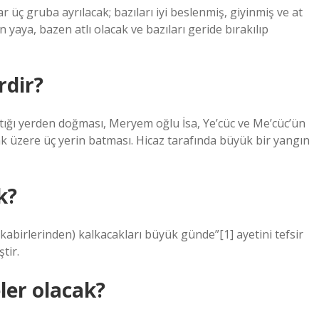
 üç gruba ayrılacak; bazıları iyi beslenmiş, giyinmiş ve at
n yaya, bazen atlı olacak ve bazıları geride bırakılıp
rdir?
ığı yerden doğması, Meryem oğlu İsa, Ye’cüc ve Me’cüc’ün
 üzere üç yerin batması. Hicaz tarafında büyük bir yangın
k?
kabirlerinden) kalkacakları büyük günde”[1] ayetini tefsir
tir.
er olacak?