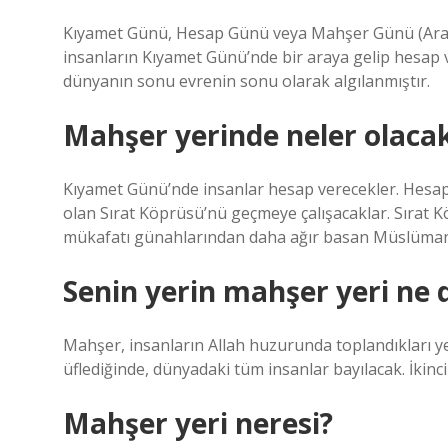
Kıyamet Günü, Hesap Günü veya Mahşer Günü (Arapça: يَوْمُ الْقِيَامَة‎); Dünyanın sonunun geleceği
insanların Kıyamet Günü’nde bir araya gelip hesap v
dünyanın sonu evrenin sonu olarak algılanmıştır.
Mahşer yerinde neler olaca
Kıyamet Günü’nde insanlar hesap verecekler. Hesa
olan Sırat Köprüsü’nü geçmeye çalışacaklar. Sırat Kö
mükafatı günahlarından daha ağır basan Müslümanl
Senin yerin mahşer yeri ne
Mahşer, insanların Allah huzurunda toplandıkları yer
üflediğinde, dünyadaki tüm insanlar bayılacak. İkinci 
Mahşer yeri neresi?