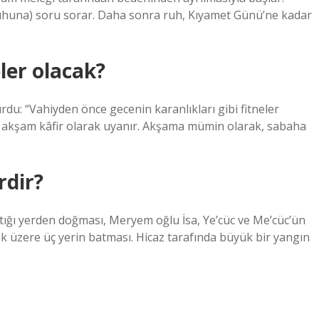
uhuna) soru sorar. Daha sonra ruh, Kıyamet Günü’ne kadar
er olacak?
rdu: “Vahiyden önce gecenin karanlıkları gibi fitneler
r, akşam kâfir olarak uyanır. Akşama mümin olarak, sabaha
rdir?
ığı yerden doğması, Meryem oğlu İsa, Ye’cüc ve Me’cüc’ün
 üzere üç yerin batması. Hicaz tarafında büyük bir yangın