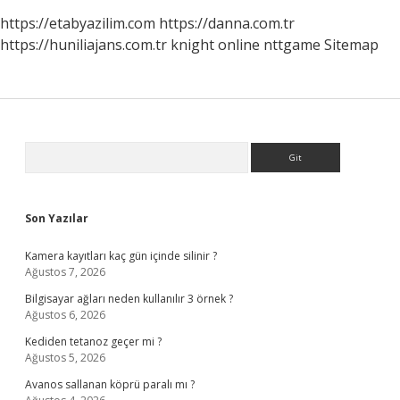
https://etabyazilim.com
https://danna.com.tr
https://huniliajans.com.tr
knight online
nttgame
Sitemap
Sidebar
Arama
Son Yazılar
Kamera kayıtları kaç gün içinde silinir ?
Ağustos 7, 2026
Bilgisayar ağları neden kullanılır 3 örnek ?
Ağustos 6, 2026
Kediden tetanoz geçer mi ?
Ağustos 5, 2026
Avanos sallanan köprü paralı mı ?