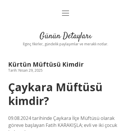
menüyü
Gizlilik Politikası
aç
Hakkımızda
Günün Detayları
Yasal Uyarı
İlginç fikirler, gündelik paylaşımlar ve meraklı notlar.
Kürtün Müftüsü Kimdir
Tarih: Nisan 29, 2025
Çaykara Müftüsü
kimdir?
09.08.2024 tarihinde Çaykara İlçe Müftüsü olarak
göreve başlayan Fatih KARAKIŞLA; evli ve iki çocuk