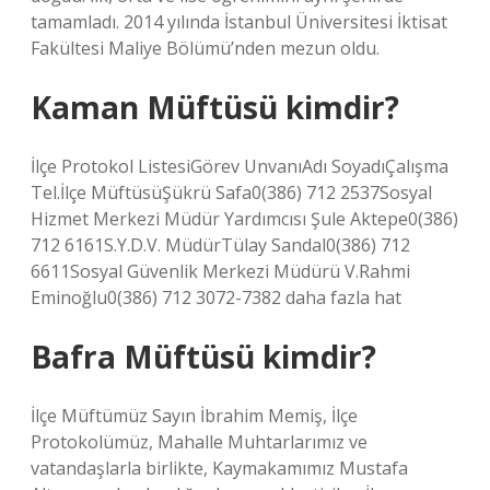
tamamladı. 2014 yılında İstanbul Üniversitesi İktisat
Fakültesi Maliye Bölümü’nden mezun oldu.
Kaman Müftüsü kimdir?
İlçe Protokol ListesiGörev UnvanıAdı SoyadıÇalışma
Tel.İlçe MüftüsüŞükrü Safa0(386) 712 2537Sosyal
Hizmet Merkezi Müdür Yardımcısı Şule Aktepe0(386)
712 6161S.Y.D.V. MüdürTülay Sandal0(386) 712
6611Sosyal Güvenlik Merkezi Müdürü V.Rahmi
Eminoğlu0(386) 712 3072-7382 daha fazla hat
Bafra Müftüsü kimdir?
İlçe Müftümüz Sayın İbrahim Memiş, İlçe
Protokolümüz, Mahalle Muhtarlarımız ve
vatandaşlarla birlikte, Kaymakamımız Mustafa