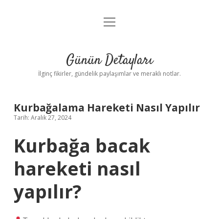
menüyü
Gizlilik Politikası
aç
Hakkımızda
Günün Detayları
Yasal Uyarı
İlginç fikirler, gündelik paylaşımlar ve meraklı notlar.
Kurbağalama Hareketi Nasıl Yapılır
Tarih: Aralık 27, 2024
Kurbağa bacak
hareketi nasıl
yapılır?