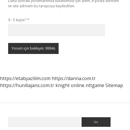
Daha sonraki yorumlarımda kullanılması için adım, e-posta adresim
ve site adresim bu tarayıcıya kaydedilsin.
9 - 5 kaçtır?
*
https://etabyazilim.com
https://danna.com.tr
https://huniliajans.com.tr
knight online
nttgame
Sitemap
Sidebar
Arama