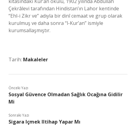
kıtasındaki Kur’an okulu, 1902 yılında Abdullah
Çekrâlevi tarafından Hindistan’ın Lahor kentinde
“Ehl-i Zikr ve” adıyla bir dinî cemaat ve grup olarak
kurulmuş ve daha sonra “l-Kur’an” ismiyle
kurumsallaşmıştır.
Tarih:
Makaleler
Önceki Yazı
Sosyal Güvence Olmadan Sağlık Ocağına Gidilir
Mi
Sonraki Yazı
Sigara Içmek Iltihap Yapar Mı