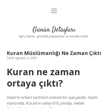
menüyü
Gizlilik Politikası
aç
Hakkımızda
Günün Detayları
Yasal Uyarı
İlginç fikirler, gündelik paylaşımlar ve meraklı notlar.
Kuran Müslümanlığı Ne Zaman Çıktı
Tarih: Ağustos 3, 2025
Kuran ne zaman
ortaya çıktı?
İslam’ın erken tarihinin önemli bir parçasıdır. İslam
inancında, Kuran’ın vahyi 610 yılında, melek