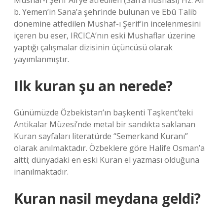
Mushaf-ı Şerif Ali’ye atfedilen (San’a nüshası) Hz. Ali
b. Yemen’in Sana’a şehrinde bulunan ve Ebû Talib
dönemine atfedilen Mushaf-ı Şerif’in incelenmesini
içeren bu eser, IRCICA’nın eski Mushaflar üzerine
yaptığı çalışmalar dizisinin üçüncüsü olarak
yayımlanmıştır.
Ilk kuran şu an nerede?
Günümüzde Özbekistan’ın başkenti Taşkent’teki
Antikalar Müzesi’nde metal bir sandıkta saklanan
Kuran sayfaları literatürde “Semerkand Kuranı”
olarak anılmaktadır. Özbeklere göre Halife Osman’a
aitti; dünyadaki en eski Kuran el yazması olduğuna
inanılmaktadır.
Kuran nasil meydana geldi?