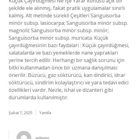
Küçük Çayırdüğmesi Ne Işe Yarar konusu açık bir
şekilde ele alınmış, fakat pratik uygulamalar sınırlı
kalmış. Alt metinde sürekli Çeşitleri Sanguisorba
minör subsp. lasiocarpa; Sanguisorba minör subsp.
magnolii; Sanguisorba minör subsp. minör;
Sanguisorba minör subsp. muricata. Küçük
çayırdüğmesinin bazı faydaları : Küçük çayırdüğmesi,
salatalarda ve bazı yemeklerde nane yaprakları
yerine tercih edilir. Herhangi bir sağlık sorunu için
bitki kullanmadan önce bir uzmana danışılması
önerilir. Büzücü, gaz söktürücü, kan dindirici, idrar
söktürücü, sindirim kolaylaştırıcı ve yara tedavi edici
özellikleri vardır. Nezle, ishal ve dizanteri gibi
durumlarda kullanılmıştır.
Şubat 7, 2025
Yanıtla
admin