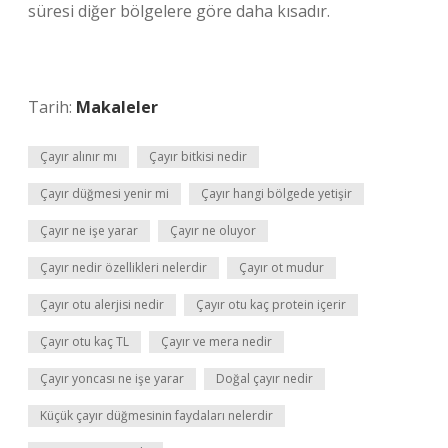
süresi diğer bölgelere göre daha kısadır.
Tarih:
Makaleler
Çayır alınır mı
Çayır bitkisi nedir
Çayır düğmesi yenir mi
Çayır hangi bölgede yetişir
Çayır ne işe yarar
Çayır ne oluyor
Çayır nedir özellikleri nelerdir
Çayır ot mudur
Çayır otu alerjisi nedir
Çayır otu kaç protein içerir
Çayır otu kaç TL
Çayır ve mera nedir
Çayır yoncası ne işe yarar
Doğal çayır nedir
Küçük çayır düğmesinin faydaları nelerdir