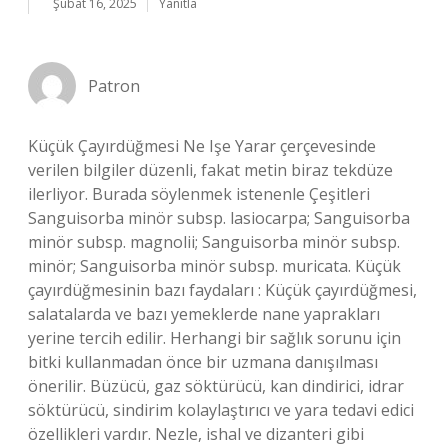
Şubat 16, 2025
Yanıtla
Patron
Küçük Çayırdüğmesi Ne Işe Yarar çerçevesinde
verilen bilgiler düzenli, fakat metin biraz tekdüze
ilerliyor. Burada söylenmek istenenle Çeşitleri
Sanguisorba minör subsp. lasiocarpa; Sanguisorba
minör subsp. magnolii; Sanguisorba minör subsp.
minör; Sanguisorba minör subsp. muricata. Küçük
çayırdüğmesinin bazı faydaları : Küçük çayırdüğmesi,
salatalarda ve bazı yemeklerde nane yaprakları
yerine tercih edilir. Herhangi bir sağlık sorunu için
bitki kullanmadan önce bir uzmana danışılması
önerilir. Büzücü, gaz söktürücü, kan dindirici, idrar
söktürücü, sindirim kolaylaştırıcı ve yara tedavi edici
özellikleri vardır. Nezle, ishal ve dizanteri gibi