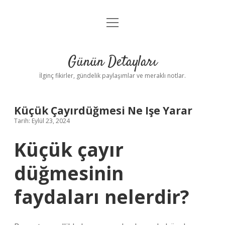
menüyü
Gizlilik Politikası
aç
Hakkımızda
Günün Detayları
Yasal Uyarı
İlginç fikirler, gündelik paylaşımlar ve meraklı notlar.
Küçük Çayırdüğmesi Ne Işe Yarar
Tarih: Eylül 23, 2024
Küçük çayır
düğmesinin
faydaları nelerdir?