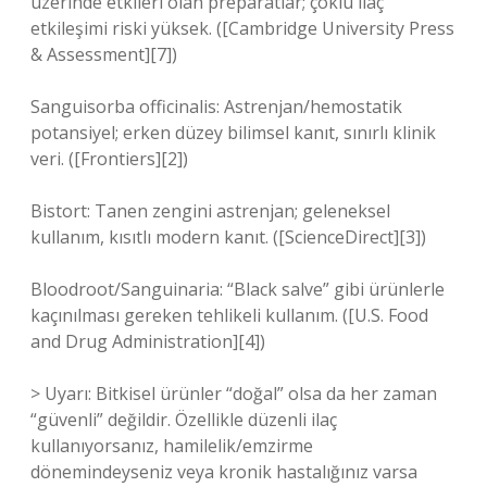
üzerinde etkileri olan preparatlar; çoklu ilaç
etkileşimi riski yüksek. ([Cambridge University Press
& Assessment][7])
Sanguisorba officinalis: Astrenjan/hemostatik
potansiyel; erken düzey bilimsel kanıt, sınırlı klinik
veri. ([Frontiers][2])
Bistort: Tanen zengini astrenjan; geleneksel
kullanım, kısıtlı modern kanıt. ([ScienceDirect][3])
Bloodroot/Sanguinaria: “Black salve” gibi ürünlerle
kaçınılması gereken tehlikeli kullanım. ([U.S. Food
and Drug Administration][4])
> Uyarı: Bitkisel ürünler “doğal” olsa da her zaman
“güvenli” değildir. Özellikle düzenli ilaç
kullanıyorsanız, hamilelik/emzirme
dönemindeyseniz veya kronik hastalığınız varsa