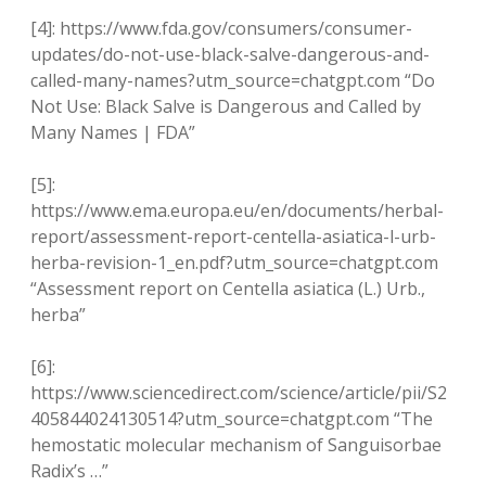
[4]: https://www.fda.gov/consumers/consumer-
updates/do-not-use-black-salve-dangerous-and-
called-many-names?utm_source=chatgpt.com “Do
Not Use: Black Salve is Dangerous and Called by
Many Names | FDA”
[5]:
https://www.ema.europa.eu/en/documents/herbal-
report/assessment-report-centella-asiatica-l-urb-
herba-revision-1_en.pdf?utm_source=chatgpt.com
“Assessment report on Centella asiatica (L.) Urb.,
herba”
[6]:
https://www.sciencedirect.com/science/article/pii/S2
405844024130514?utm_source=chatgpt.com “The
hemostatic molecular mechanism of Sanguisorbae
Radix’s …”