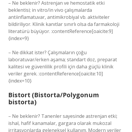
– Ne beklenir? Astrenjan ve hemostatik etki
beklentisi; in vitro/in vivo çalışmalarda
antiinflamatuvar, antimikrobiyal vb. aktiviteler
bildiriliyor. Klinik kanıtlar sınırlı olsa da farmakoloji
literatürü büyüyor. :contentReference[oaicite:9]
{index=9}
– Ne dikkat ister? Çalışmaların çoğu
laboratuvar/erken aşama; standart doz, preparat
kalitesi ve güvenlilik profili için daha güçlü klinik
veriler gerek. :contentReference[oaicite:10]
{index=10}
Bistort (Bistorta/Polygonum
bistorta)
– Ne beklenir? Tanenler sayesinde astrenjan etki;
ishal, hafif kanamalar, gargara olarak mukozal
irritasyonlarda geleneksel kullanım. Modern veriler