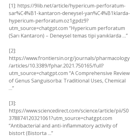
[1]: https://9lib.net/article/hypericum-perforatum-
sar%C4%B1-kantaron-deneysel-yan%C4%B1klarda-
hypericum-perforatum.oz1gpdz9?
utm_source=chatgpt.com “Hypericum perforatum
(Sarı Kantaron) – Deneysel temas tipi yanıklarda …”
[2]:
https://www.frontiersin.org/journals/pharmacology
/articles/10.3389/fphar.2021.750165/full?
utm_source=chatgpt.com “A Comprehensive Review
of Genus Sanguisorba: Traditional Uses, Chemical
…”
[3]:
https://www.sciencedirect.com/science/article/pii/S0
378874120321061?utm_source=chatgpt.com
“Antibacterial and anti-inflammatory activity of
bistort (Bistorta …”