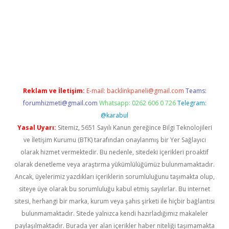
et casino
Reklam ve İletişim:
E-mail:
backlinkpaneli@gmail.com
Teams:
forumhizmeti@gmail.com
Whatsapp: 0262 606 0 726
Telegram:
@karabul
Yasal Uyarı:
Sitemiz, 5651 Sayılı Kanun gereğince Bilgi Teknolojileri
ve İletişim Kurumu (BTK) tarafından onaylanmış bir Yer Sağlayıcı
olarak hizmet vermektedir. Bu nedenle, sitedeki içerikleri proaktif
olarak denetleme veya araştırma yükümlülüğümüz bulunmamaktadır.
Ancak, üyelerimiz yazdıkları içeriklerin sorumluluğunu taşımakta olup,
siteye üye olarak bu sorumluluğu kabul etmiş sayılırlar. Bu internet
sitesi, herhangi bir marka, kurum veya şahıs şirketi ile hiçbir bağlantısı
bulunmamaktadır. Sitede yalnızca kendi hazırladığımız makaleler
paylaşılmaktadır. Burada yer alan içerikler haber niteliği taşımamakta