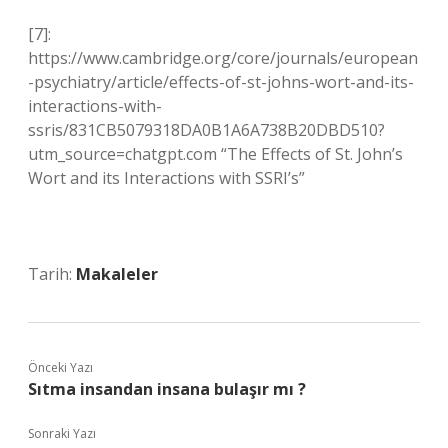
[7]:
https://www.cambridge.org/core/journals/european
-psychiatry/article/effects-of-st-johns-wort-and-its-
interactions-with-
ssris/831CB5079318DA0B1A6A738B20DBD510?
utm_source=chatgpt.com “The Effects of St. John’s
Wort and its Interactions with SSRI’s”
Tarih:
Makaleler
Önceki Yazı
Sıtma insandan insana bulaşır mı ?
Sonraki Yazı