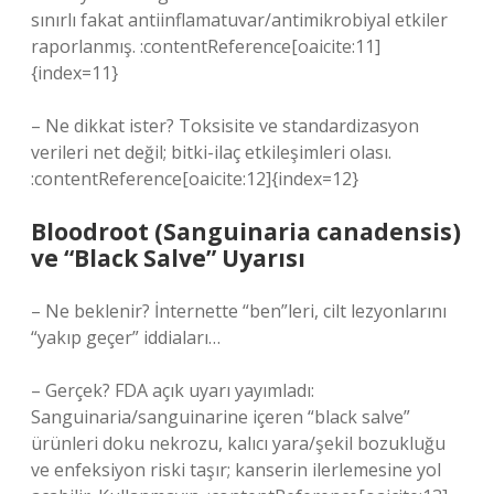
sınırlı fakat antiinflamatuvar/antimikrobiyal etkiler
raporlanmış. :contentReference[oaicite:11]
{index=11}
– Ne dikkat ister? Toksisite ve standardizasyon
verileri net değil; bitki-ilaç etkileşimleri olası.
:contentReference[oaicite:12]{index=12}
Bloodroot (Sanguinaria canadensis)
ve “Black Salve” Uyarısı
– Ne beklenir? İnternette “ben”leri, cilt lezyonlarını
“yakıp geçer” iddiaları…
– Gerçek? FDA açık uyarı yayımladı:
Sanguinaria/sanguinarine içeren “black salve”
ürünleri doku nekrozu, kalıcı yara/şekil bozukluğu
ve enfeksiyon riski taşır; kanserin ilerlemesine yol