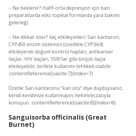
– Ne beklenir? Hafif-orta depresyon için bazı
preparatlarda etki; topikal formlarda yara bakımı
geleneği.
– Ne dikkat ister? İlaç etkileşimleri. Sarı kantaron,
CYP450 enzim sistemini (özellikle CYP3A4)
etkileyerek doğum kontrol hapları, antikanser
ilaçlar, HIV ilaçları, SSRI’lar gibi birçok ilaçla
etkileşebilir; birlikte kullanımı tehlikeli olabilir.
:contentReference[oaicite:7]{index=7}
Özetle: Sarı kantaronu “kan otu” diye duyduysanız,
kendi kendinize kullanmayın; hekim/eczacıyla
konuşun. :contentReference[oaicite:8]{index=8}
Sanguisorba officinalis (Great
Burnet)