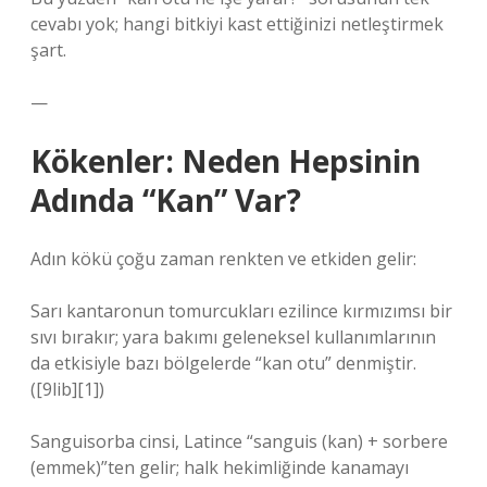
cevabı yok; hangi bitkiyi kast ettiğinizi netleştirmek
şart.
—
Kökenler: Neden Hepsinin
Adında “Kan” Var?
Adın kökü çoğu zaman renkten ve etkiden gelir:
Sarı kantaronun tomurcukları ezilince kırmızımsı bir
sıvı bırakır; yara bakımı geleneksel kullanımlarının
da etkisiyle bazı bölgelerde “kan otu” denmiştir.
([9lib][1])
Sanguisorba cinsi, Latince “sanguis (kan) + sorbere
(emmek)”ten gelir; halk hekimliğinde kanamayı