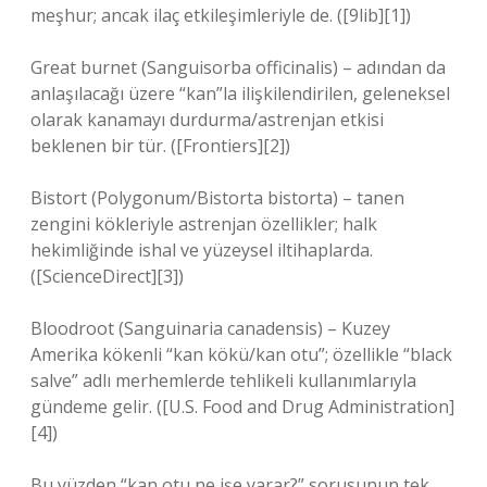
meşhur; ancak ilaç etkileşimleriyle de. ([9lib][1])
Great burnet (Sanguisorba officinalis) – adından da
anlaşılacağı üzere “kan”la ilişkilendirilen, geleneksel
olarak kanamayı durdurma/astrenjan etkisi
beklenen bir tür. ([Frontiers][2])
Bistort (Polygonum/Bistorta bistorta) – tanen
zengini kökleriyle astrenjan özellikler; halk
hekimliğinde ishal ve yüzeysel iltihaplarda.
([ScienceDirect][3])
Bloodroot (Sanguinaria canadensis) – Kuzey
Amerika kökenli “kan kökü/kan otu”; özellikle “black
salve” adlı merhemlerde tehlikeli kullanımlarıyla
gündeme gelir. ([U.S. Food and Drug Administration]
[4])
Bu yüzden “kan otu ne işe yarar?” sorusunun tek