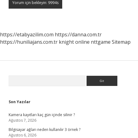
https://etabyazilim.com
https://danna.com.tr
https://huniliajans.com.tr
knight online
nttgame
Sitemap
Sidebar
Arama
Son Yazılar
Kamera kayıtları kaç gün içinde silinir ?
Ağustos 7, 2026
Bilgisayar ağları neden kullanılır 3 örnek ?
Ağustos 6, 2026