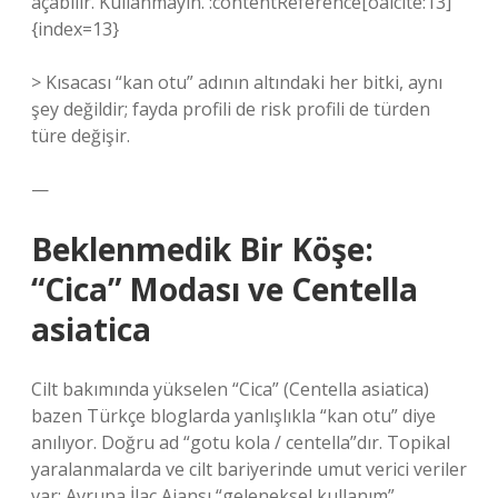
açabilir. Kullanmayın. :contentReference[oaicite:13]
{index=13}
> Kısacası “kan otu” adının altındaki her bitki, aynı
şey değildir; fayda profili de risk profili de türden
türe değişir.
—
Beklenmedik Bir Köşe:
“Cica” Modası ve Centella
asiatica
Cilt bakımında yükselen “Cica” (Centella asiatica)
bazen Türkçe bloglarda yanlışlıkla “kan otu” diye
anılıyor. Doğru ad “gotu kola / centella”dır. Topikal
yaralanmalarda ve cilt bariyerinde umut verici veriler
var; Avrupa İlaç Ajansı “geleneksel kullanım”