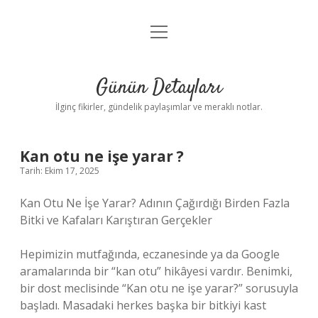
menüyü
Gizlilik Politikası
aç
Hakkımızda
Günün Detayları
Yasal Uyarı
İlginç fikirler, gündelik paylaşımlar ve meraklı notlar.
Kan otu ne işe yarar ?
Tarih: Ekim 17, 2025
Kan Otu Ne İşe Yarar? Adının Çağırdığı Birden Fazla
Bitki ve Kafaları Karıştıran Gerçekler
Hepimizin mutfağında, eczanesinde ya da Google
aramalarında bir “kan otu” hikâyesi vardır. Benimki,
bir dost meclisinde “Kan otu ne işe yarar?” sorusuyla
başladı. Masadaki herkes başka bir bitkiyi kast