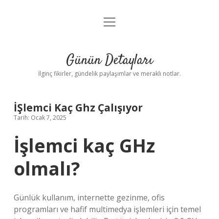
menüyü
Gizlilik Politikası
aç
Hakkımızda
Günün Detayları
Yasal Uyarı
İlginç fikirler, gündelik paylaşımlar ve meraklı notlar.
İŞlemci Kaç Ghz Çalışıyor
Tarih: Ocak 7, 2025
İşlemci kaç GHz
olmalı?
Günlük kullanım, internette gezinme, ofis
programları ve hafif multimedya işlemleri için temel