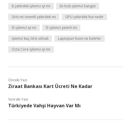
8 çekirdek işlemci iyi mi
En hızlı işlemci hangisi
GHz mi önemli çekirdek mi
GPU çekirdek hızı nedir
İ5 işlemci iyi mi
İ5 işlemci yeterli mi
İşlemci kaç GHz olmalı
Laptopun hızını ne belirler
Octa Core işlemci iyi mi
Önceki Yazı
Ziraat Bankası Kart Ücreti Ne Kadar
Sonraki Yazı
Türkiyede Vahşi Hayvan Var Mı