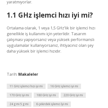
yaratmıyorlar.
1.1 GHz işlemci hızı iyi mi?
Ortalama olarak, 1 veya 1,5 GHz’lik bir işlemci hızı
genellikle iş kullanımı için yeterlidir. Tasarım
çalışması yapıyorsanız veya yüksek performanslı
uygulamalar kullanıyorsanız, ihtiyacınız olan şey
daha yüksek bir işlemci hızıdır.
Tarih:
Makaleler
11 GHz işlemci hızı iyi mi
16 GHz işlemci iyi mi
170 GHz iyi mi
180 GHz iyi mi
220 GHz iyi mi
24 g mi 5 g mi
6 çekirdek işlemci İyi mi