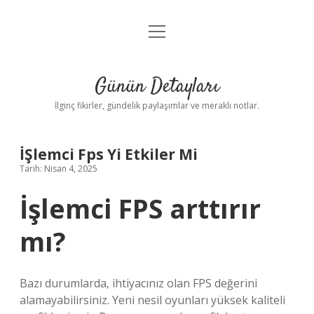
menüyü
Gizlilik Politikası
aç
Hakkımızda
Günün Detayları
Yasal Uyarı
İlginç fikirler, gündelik paylaşımlar ve meraklı notlar.
İŞlemci Fps Yi Etkiler Mi
Tarih: Nisan 4, 2025
İşlemci FPS arttırır
mı?
Bazı durumlarda, ihtiyacınız olan FPS değerini
alamayabilirsiniz. Yeni nesil oyunları yüksek kaliteli