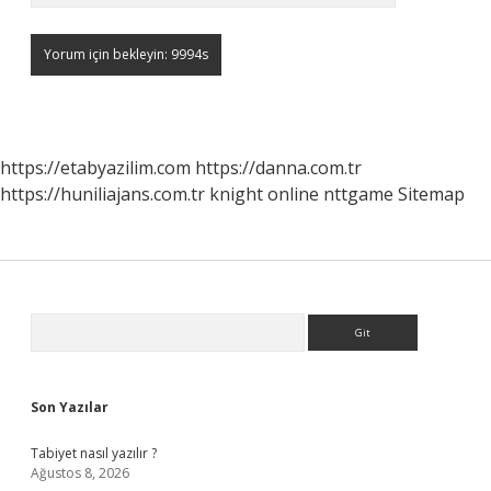
https://etabyazilim.com
https://danna.com.tr
https://huniliajans.com.tr
knight online
nttgame
Sitemap
Sidebar
Arama
Son Yazılar
Tabiyet nasıl yazılır ?
Ağustos 8, 2026