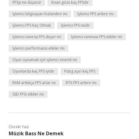
FPSyi ne düşürür
İnsan gözü kaç FPSdir
İşlemci bilgisayarı hızlandırır mı
İşlemci FPS arttırır mı
İşlemci FPS Kaç Olmalı
İşlemci FPS nedir
İşlemci ısınırsa FPS düşer mi
İşlemci ısınması FPS etkiler mi
İşlemci performansı etkiler mi
Oyun oynamak için işlemci önemli mi
Oyunlarda kaç FPS iyidir
Pubg aşırı kaç FPS
RAM arttıkça FPS artar mı
RTX FPS arttırır mı
SSD FPSi etkiler mi
Önceki Yazı
Müzik Bass Ne Demek