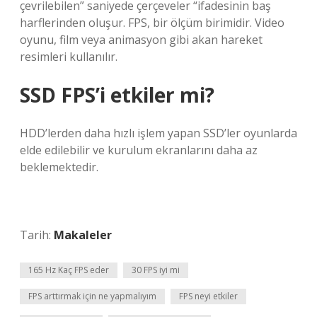
çevrilebilen” saniyede çerçeveler “ifadesinin baş
harflerinden oluşur. FPS, bir ölçüm birimidir. Video
oyunu, film veya animasyon gibi akan hareket
resimleri kullanılır.
SSD FPS’i etkiler mi?
HDD’lerden daha hızlı işlem yapan SSD’ler oyunlarda
elde edilebilir ve kurulum ekranlarını daha az
beklemektedir.
Tarih:
Makaleler
165 Hz Kaç FPS eder
30 FPS iyi mi
FPS arttırmak için ne yapmalıyım
FPS neyi etkiler