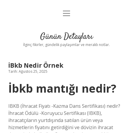
menüyü
Gizlilik Politikası
aç
Hakkımızda
Günün Detayları
Yasal Uyarı
İlginç fikirler, gündelik paylaşımlar ve meraklı notlar.
İBkb Nedir Örnek
Tarih: Ağustos 25, 2025
İbkb mantığı nedir?
IBKB (İhracat Fiyatı -Kazma Dans Sertifikası) nedir?
İhracat Ödülü -Koruyucu Sertifikası (IBKB),
ihracatçıların yurtdışında satılan ürün veya
hizmetlerin fiyatını getirdiğini ve dövizin ihracat