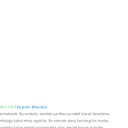
06 0 726
Telegram: @karabul
vermektedir. Bu nedenle, sitedeki içerikleri proaktif olarak denetleme
luğu kabul etmiş sayılırlar. Bu internet sitesi, herhangi bir marka,
içerikler haber niteliği taşımamakta olup, gerçek kurum ve kişiler