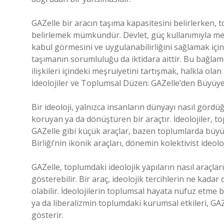
GAZelle bir aracın taşıma kapasitesini belirlerken, 
belirlemek mümkündür. Devlet, güç kullanımıyla meşr
kabul görmesini ve uygulanabilirliğini sağlamak için
taşımanın sorumluluğu da iktidara aittir. Bu bağlam
ilişkileri içindeki meşruiyetini tartışmak, halkla ol
İdeolojiler ve Toplumsal Düzen: GAZelle’den Büyüy
Bir ideoloji, yalnızca insanların dünyayı nasıl gördü
koruyan ya da dönüştüren bir araçtır. İdeolojiler, t
GAZelle gibi küçük araçlar, bazen toplumlarda büyük
Birliği’nin ikonik araçları, dönemin kolektivist ideolo
GAZelle, toplumdaki ideolojik yapıların nasıl araçla
gösterebilir. Bir araç, ideolojik tercihlerin ne kada
olabilir. İdeolojilerin toplumsal hayata nüfuz etme b
ya da liberalizmin toplumdaki kurumsal etkileri, GAZe
gösterir.