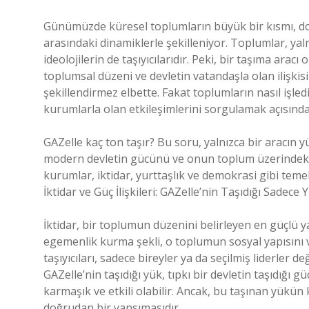
Günümüzde küresel toplumların büyük bir kısmı, doğ
arasındaki dinamiklerle şekilleniyor. Toplumlar, ya
ideolojilerin de taşıyıcılarıdır. Peki, bir taşıma aracı
toplumsal düzeni ve devletin vatandaşla olan ilişkisin
şekillendirmez elbette. Fakat toplumların nasıl işle
kurumlarla olan etkileşimlerini sorgulamak açısınd
GAZelle kaç ton taşır? Bu soru, yalnızca bir aracın
modern devletin gücünü ve onun toplum üzerindeki 
kurumlar, iktidar, yurttaşlık ve demokrasi gibi temel
İktidar ve Güç İlişkileri: GAZelle’nin Taşıdığı Sadece 
İktidar, bir toplumun düzenini belirleyen en güçlü ya
egemenlik kurma şekli, o toplumun sosyal yapısını ve
taşıyıcıları, sadece bireyler ya da seçilmiş liderler 
GAZelle’nin taşıdığı yük, tıpkı bir devletin taşıdığı
karmaşık ve etkili olabilir. Ancak, bu taşınan yükün k
doğrudan bir yansımasıdır.