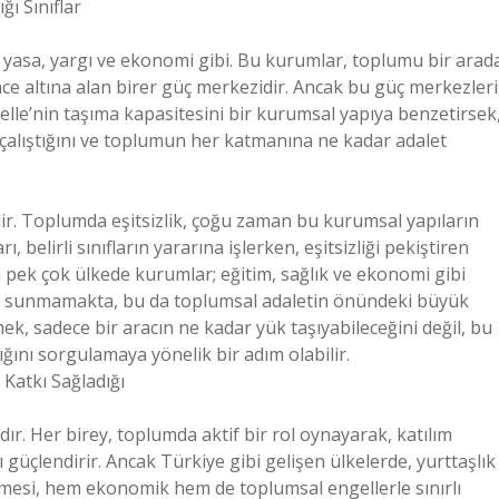
ı Sınıflar
t, yasa, yargı ve ekonomi gibi. Bu kurumlar, toplumu bir arad
ce altına alan birer güç merkezidir. Ancak bu güç merkezleri
elle’nin taşıma kapasitesini bir kurumsal yapıya benzetirsek
çalıştığını ve toplumun her katmanına ne kadar adalet
idir. Toplumda eşitsizlik, çoğu zaman bu kurumsal yapıların
rı, belirli sınıfların yararına işlerken, eşitsizliği pekiştiren
a pek çok ülkede kurumlar; eğitim, sağlık ve ekonomi gibi
et sunmamakta, bu da toplumsal adaletin önündeki büyük
mek, sadece bir aracın ne kadar yük taşıyabileceğini değil, bu
ığını sorgulamaya yönelik bir adım olabilir.
 Katkı Sağladığı
dır. Her birey, toplumda aktif bir rol oynayarak, katılım
güçlendirir. Ancak Türkiye gibi gelişen ülkelerde, yurttaşlık
ilmesi, hem ekonomik hem de toplumsal engellerle sınırlı