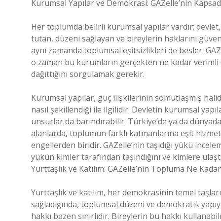
Kurumsal Yapılar ve Demokrasi: GAZelle’nin Kapsadığ
Her toplumda belirli kurumsal yapılar vardır; devle
tutan, düzeni sağlayan ve bireylerin haklarını güven
aynı zamanda toplumsal eşitsizlikleri de besler. GAZ
o zaman bu kurumların gerçekten ne kadar verimli 
dağıttığını sorgulamak gerekir.
Kurumsal yapılar, güç ilişkilerinin somutlaşmış hal
nasıl şekillendiği ile ilgilidir. Devletin kurumsal yapıla
unsurlar da barındırabilir. Türkiye’de ya da dünyad
alanlarda, toplumun farklı katmanlarına eşit hizm
engellerden biridir. GAZelle’nin taşıdığı yükü incele
yükün kimler tarafından taşındığını ve kimlere ulaşt
Yurttaşlık ve Katılım: GAZelle’nin Topluma Ne Kadar
Yurttaşlık ve katılım, her demokrasinin temel taşları
sağladığında, toplumsal düzeni ve demokratik yapıyı 
hakkı bazen sınırlıdır. Bireylerin bu hakkı kullanab