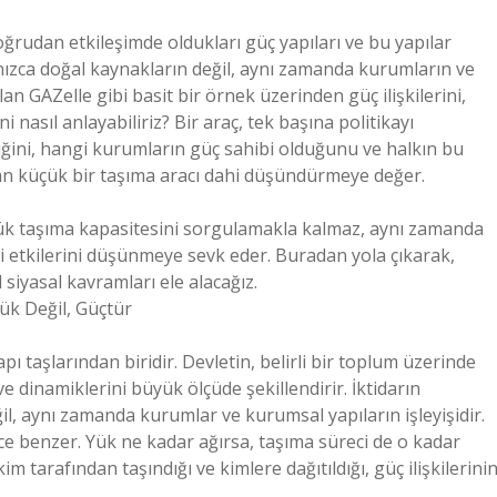
rudan etkileşimde oldukları güç yapıları ve bu yapılar
lnızca doğal kaynakların değil, aynı zamanda kurumların ve
 olan GAZelle gibi basit bir örnek üzerinden güç ilişkilerini,
i nasıl anlayabiliriz? Bir araç, tek başına politikayı
diğini, hangi kurumların güç sahibi olduğunu ve halkın bu
an küçük bir taşıma aracı dahi düşündürmeye değer.
 yük taşıma kapasitesini sorgulamakla kalmaz, aynı zamanda
etkilerini düşünmeye sevk eder. Buradan yola çıkarak,
 siyasal kavramları ele alacağız.
Yük Değil, Güçtür
pı taşlarından biridir. Devletin, belirli bir toplum üzerinde
 dinamiklerini büyük ölçüde şekillendirir. İktidarın
değil, aynı zamanda kurumlar ve kurumsal yapıların işleyişidir.
 güce benzer. Yük ne kadar ağırsa, taşıma süreci de o kadar
im tarafından taşındığı ve kimlere dağıtıldığı, güç ilişkilerini