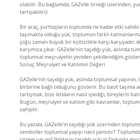
olabilir. Bu bağlamda, GAZelle örneği üzerinden, yur
tartışabiliriz.
Bir araç, yurttaşların toplumda ne kadar etki sahibi 
taşımakta olduğu yük, toplumun farklı katmanlarına 
çoğu zaman büyük bir eşitsizlikle karşı karşıyadır; de
karşımıza çıkar. GAZelle’nin taşıdığı yük, aslında tüm
toplumsal meşruiyetin yeniden şekillendiğini göstere
Sonuç: Meşruiyet ve Katılımın Değeri
GAZelle’nin taşıdığı yük, aslında toplumsal yapının, 
birbirine bağlı olduğunu gösterir. Bu basit taşıma ar
tartışmak, bize iktidarın nasıl işlediği, bireylerin kat
Bugün, meşruiyet ve katılım gibi kavramlar, topluml
sahiptir.
Bu yazıda, GAZelle’in taşıdığı yük üzerinden toplumsa
semboller toplumsal yapıyı nasıl yansıtır? Toplumda 
sistem var mı? İktidarın taşıdığı yükün farkında mıyı