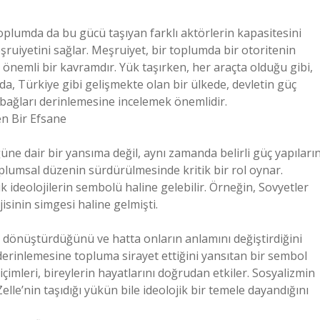
toplumda da bu gücü taşıyan farklı aktörlerin kapasitesini
uiyetini sağlar. Meşruiyet, bir toplumda bir otoritenin
 önemli bir kavramdır. Yük taşırken, her araçta olduğu gibi,
da, Türkiye gibi gelişmekte olan bir ülkede, devletin güç
an bağları derinlemesine incelemek önemlidir.
en Bir Efsane
ğüne dair bir yansıma değil, aynı zamanda belirli güç yapıların
oplumsal düzenin sürdürülmesinde kritik bir rol oynar.
 ideolojilerin sembolü haline gelebilir. Örneğin, Sovyetler
jisinin simgesi haline gelmişti.
rı dönüştürdüğünü ve hatta onların anlamını değiştirdiğini
r derinlemesine topluma sirayet ettiğini yansıtan bir sembol
içimleri, bireylerin hayatlarını doğrudan etkiler. Sosyalizmin
lle’nin taşıdığı yükün bile ideolojik bir temele dayandığını