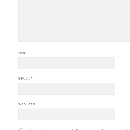
İsim*
E-Posta*
Web Sitesi