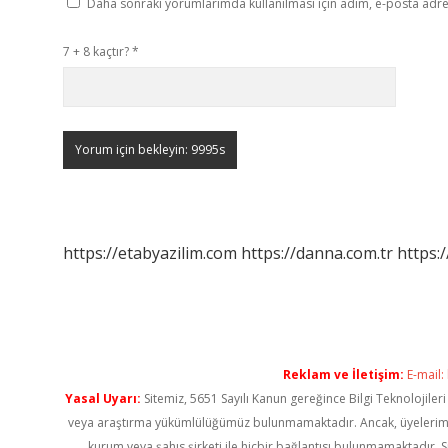
Daha sonraki yorumlarımda kullanılması için adım, e-posta adres
7 + 8 kaçtır?
*
https://etabyazilim.com
https://danna.com.tr
https:/
Reklam ve İletişim:
E-mail:
Yasal Uyarı:
Sitemiz, 5651 Sayılı Kanun gereğince Bilgi Teknolojiler
veya araştırma yükümlülüğümüz bulunmamaktadır. Ancak, üyelerimiz ya
kurum veya şahıs şirketi ile hiçbir bağlantısı bulunmamaktadır. S