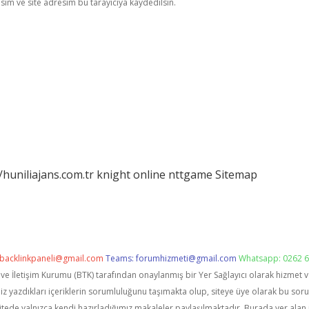
im ve site adresim bu tarayıcıya kaydedilsin.
/huniliajans.com.tr
knight online
nttgame
Sitemap
backlinkpaneli@gmail.com
Teams:
forumhizmeti@gmail.com
Whatsapp: 0262 6
i ve İletişim Kurumu (BTK) tarafından onaylanmış bir Yer Sağlayıcı olarak hizmet 
zdıkları içeriklerin sorumluluğunu taşımakta olup, siteye üye olarak bu sorumlu
itede yalnızca kendi hazırladığımız makaleler paylaşılmaktadır. Burada yer alan 