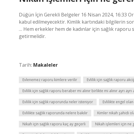
Düğün İçin Gerekli Belgeler 16 Nisan 2024, 16:33 Oriji
kabul edilmeyecektir. Kimlik kartındaki bilgilerin s
… Hem erkekler hem de kadınlar için sağlık raporu sun
getirmelidir.
Tarih:
Makaleler
Evlenemez raporu kimlere verilir
Evlilik için sağlık raporu akci
Evlilik için sağlık raporu beraber mi alınır birlikte mi alınır ayrı ayrı 
Evlilik için sağlık raporunda neler isteniyor
Evlilikte engel olan
Evlilikte sağlık raporunda nelere bakılır
Kimler nikah şahidi o
Nikah için sağlık raporu kaç ay geçerli
Nikah işlemleri için ne 