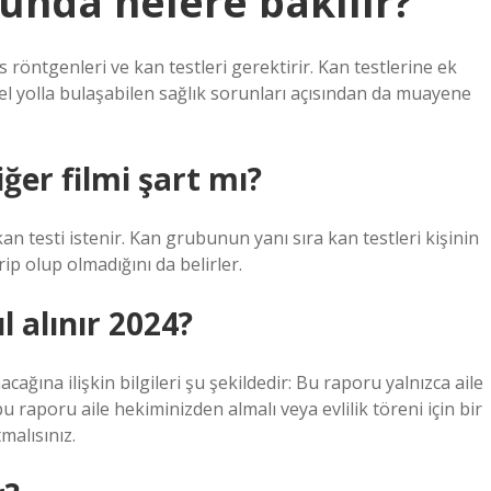
runda nelere bakılır?
üs röntgenleri ve kan testleri gerektirir. Kan testlerine ek
nsel yolla bulaşabilen sağlık sorunları açısından da muayene
iğer filmi şart mı?
kan testi istenir. Kan grubunun yanı sıra kan testleri kişinin
ip olup olmadığını da belirler.
ıl alınır 2024?
cağına ilişkin bilgileri şu şekildedir: Bu raporu yalnızca aile
 raporu aile hekiminizden almalı veya evlilik töreni için bir
malısınız.