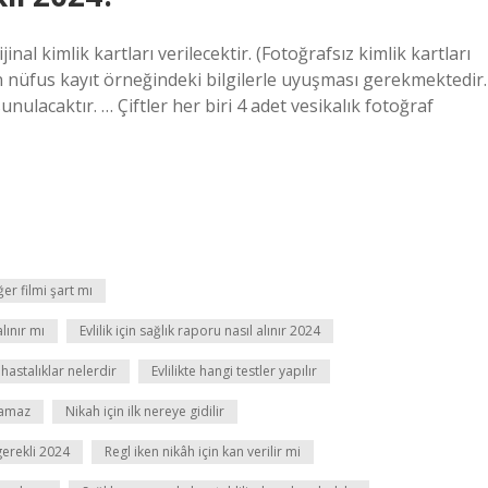
nal kimlik kartları verilecektir. (Fotoğrafsız kimlik kartları
on nüfus kayıt örneğindeki bilgilerle uyuşması gerekmektedir.
ulacaktır. … Çiftler her biri 4 adet vesikalık fotoğraf
ğer filmi şart mı
alınır mı
Evlilik için sağlık raporu nasıl alınır 2024
 hastalıklar nelerdir
Evlilikte hangi testler yapılır
lamaz
Nikah için ilk nereye gidilir
gerekli 2024
Regl iken nikâh için kan verilir mi