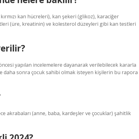
ırmızı kan hücreleri), kan şekeri (glikoz), karaciğer
eri (üre, kreatinin) ve kolesterol düzeyleri gibi kan testleri
rilir?
 öncesi yapılan incelemelere dayanarak verilebilecek kararla
ve daha sonra çocuk sahibi olmak isteyen kişilerin bu rapora
?
rece akrabaları (anne, baba, kardeşler ve çocuklar) şahitlik
kli 2024?