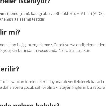
 neler isteniyor?
sayımı (hemogram), kan grubu ve Rh faktörü, HIV testi (AIDS),
anemisi (talasemi) testidir.
lir mi?
nemi kan bağışını engellemez. Gerekiyorsa endişelenmeden
yetişkin bir insanın vücudunda 4,7 ila 5,5 litre kan
rilir?
 öncesi yapılan incelemelere dayanarak verilebilecek kararla
ve daha sonra çocuk sahibi olmak isteyen kişilerin bu rapora
nde nelere bakılır?