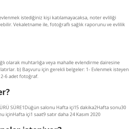
vlenmek istediğiniz kişi katılamayacaksa, noter evliliği
ilir. Vekaletname ile, fotoğraflı sağlık raporunu ve evlilik
ağlı olarak muhtarlığa veya mahalle evlendirme dairesine
tırlar. b) Başvuru için gerekli belgeler: 1- Evlenmek isteyen
 2-6 adet fotoğraf.
er?
TÜRÜ SÜRE1Düğün salonu Hafta içi15 dakika2Hafta sonu30
 içinHafta içi1 saat9 satır daha 24 Kasım 2020