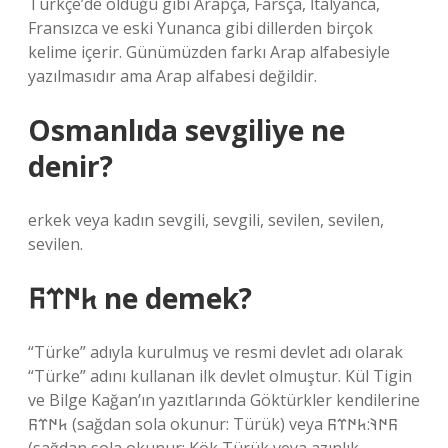
Türkçe’de olduğu gibi Arapça, Farsça, İtalyanca,
Fransızca ve eski Yunanca gibi dillerden birçok
kelime içerir. Günümüzden farkı Arap alfabesiyle
yazılmasıdır ama Arap alfabesi değildir.
Osmanlıda sevgiliye ne
denir?
erkek veya kadın sevgili, sevgili, sevilen, sevilen,
sevilen.
𐱅𐰇𐰼𐰜 ne demek?
“Türke” adıyla kurulmuş ve resmi devlet adı olarak
“Türke” adını kullanan ilk devlet olmuştur. Kül Tigin
ve Bilge Kağan’ın yazıtlarında Göktürkler kendilerine
𐱅𐰇𐰼𐰜 (sağdan sola okunur: Türük) veya 𐰜𐰇𐰚:𐱅𐰇𐰼𐰜