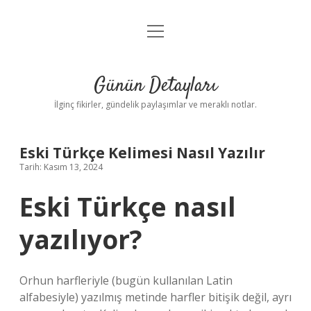
menüyü
Gizlilik Politikası
aç
Hakkımızda
Günün Detayları
Yasal Uyarı
İlginç fikirler, gündelik paylaşımlar ve meraklı notlar.
Eski Türkçe Kelimesi Nasıl Yazılır
Tarih: Kasım 13, 2024
Eski Türkçe nasıl
yazılıyor?
Orhun harfleriyle (bugün kullanılan Latin
alfabesiyle) yazılmış metinde harfler bitişik değil, ayrı