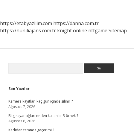
https://etabyazilim.com
https://danna.com.tr
https://huniliajans.com.tr
knight online
nttgame
Sitemap
Sidebar
Arama
Son Yazılar
Kamera kayıtları kaç gün içinde silinir ?
Ağustos 7, 2026
Bilgisayar ağları neden kullanılır 3 örnek ?
Ağustos 6, 2026
Kediden tetanoz geçer mi ?