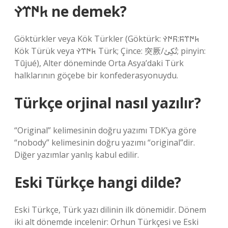
𐱅𐰇𐰼𐰛 ne demek?
Göktürkler veya Kök Türkler (Göktürk: 𐱅𐰇𐰼𐰰:𐰜𐰇𐰛
Kök Türük veya 𐱅𐰇𐰼𐰛 Türk; Çince: 突厥/تُكِئ; pinyin:
Tūjué), Alter döneminde Orta Asya’daki Türk
halklarının göçebe bir konfederasyonuydu.
Türkçe orjinal nasıl yazılır?
“Original” kelimesinin doğru yazımı TDK’ya göre
“nobody” kelimesinin doğru yazımı “original”dir.
Diğer yazımlar yanlış kabul edilir.
Eski Türkçe hangi dilde?
Eski Türkçe, Türk yazı dilinin ilk dönemidir. Dönem
iki alt dönemde incelenir: Orhun Türkçesi ve Eski