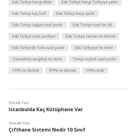
Eski Türkçe hangi dilde
Eski Türkçe hangi Türkçeye yakın
Eski Türkçe kaç harf
Eski Türkçe kaça ayrılır
Eski Türkçe kağan nasıl yazılır
Eski Türkçe nasıl bir dil
Eski Türkçe nasıl yazılıyor
Eski Türkçe zaman ne demek
Eski Türkçede Türk nasıl yazılır
Eski Türkçeye ne denir
Osmanlıda sevgiliye ne denir
Türkçe orjinal nasıl yazılır
𐱅𐰇𐰼𐰚 nedir
𐱅𐰇𐰼𐰜 ne demek
𐱅𐰇𐰼𐰛 ne demek
Önceki Yazı
Istanbulda Kaç Kütüphane Var
Sonraki Yazı
Çifthane Sistemi Nedir 10 Sınıf