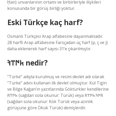
Ḫan) unvanlarının ortamı ve birbirleriyle ilişkileri
konusunda bir görüş birliği yoktur.
Eski Türkçe kaç harf?
Osmanlı Türkçesi Arap alfabesine dayanmaktadır.
28 harfli Arap alfabesine Farsçadan üç harf (p, ç ve j)
daha eklenerek harf sayısı 31’e çıkarılmıştır.
𐱅𐰇𐰼𐰚 nedir?
“Türke” adıyla kurulmuş ve resmi devlet adı olarak
“Türke” adını kullanan ilk devlet olmuştur. Kül Tigin
ve Bilge Kağan’ın yazıtlarında Göktürkler kendilerine
𐱅𐰇𐰼𐰜 (sağdan sola okunur: Türük) veya 𐰜𐰇𐰚:𐱅𐰇𐰼𐰜
(sağdan sola okunur: Kök Türük veya azınlık
görüşüne göre Ökük Türük) demişlerdir.