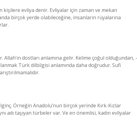
lan kişilere evliya denir. Evliyalar için zaman ve mekan
ı anda birçok yerde olabileceğine, insanların rüyalarına
lar.
ur. Allah’ın dostları anlamına gelir. Kelime çoğul olduğundan, 
ullanmak Türk dilbilgisi anlamında daha doğrudur. Sufi
rıştırılmamalıdır.
 ilginç. Örneğin Anadolu’nun birçok yerinde Kırk-Kızlar
ynı adı taşıyan türbeler var. Ve en önemlisi, kadın evliyalar