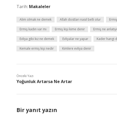
Tarih:
Makaleler
Alim olmak ne demek
Allah dostları nasıl belli olur
Ermiş
Ermiş kadın var mı
Ermiş kişi kime denir
Ermiş ne anlatıy
Evliya gibi kız ne demek
Evliyalar ne yapar
Kader hangi d
Kemale ermiş kişi nedir
Kimlere evliya denir
Önceki Yazı
Yoğunluk Artarsa Ne Artar
Bir yanıt yazın