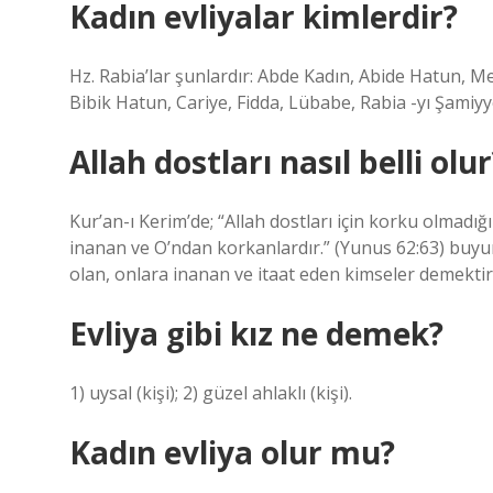
Kadın evliyalar kimlerdir?
Hz. Rabia’lar şunlardır: Abde Kadın, Abide Hatun, M
Bibik Hatun, Cariye, Fidda, Lübabe, Rabia -yı Şami
Allah dostları nasıl belli olur
Kur’an-ı Kerim’de; “Allah dostları için korku olmadığı
inanan ve O’ndan korkanlardır.” (Yunus 62:63) buyurul
olan, onlara inanan ve itaat eden kimseler demektir
Evliya gibi kız ne demek?
1) uysal (kişi); 2) güzel ahlaklı (kişi).
Kadın evliya olur mu?