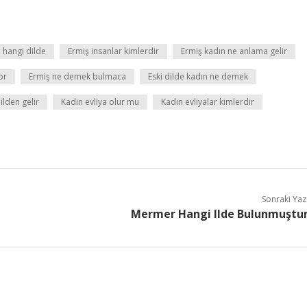
 hangi dilde
Ermiş insanlar kimlerdir
Ermiş kadın ne anlama gelir
or
Ermiş ne demek bulmaca
Eski dilde kadın ne demek
ilden gelir
Kadın evliya olur mu
Kadın evliyalar kimlerdir
Sonraki Yaz
Mermer Hangi Ilde Bulunmuştu