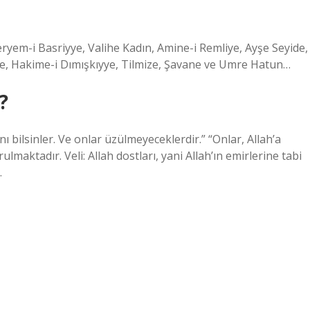
eryem-i Basriyye, Valihe Kadın, Amine-i Remliye, Ayşe Seyide,
yye, Hakime-i Dımışkıyye, Tilmize, Şavane ve Umre Hatun…
?
nı bilsinler. Ve onlar üzülmeyeceklerdir.” “Onlar, Allah’a
maktadır. Veli: Allah dostları, yani Allah’ın emirlerine tabi
.