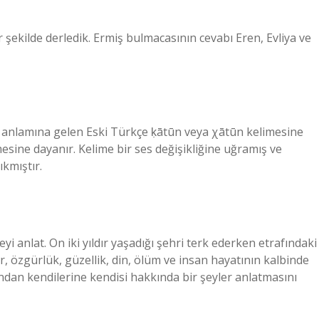
 şekilde derledik. Ermiş bulmacasının cevabı Eren, Evliya ve
e” anlamına gelen Eski Türkçe ḳātūn veya χātūn kelimesine
sine dayanır. Kelime bir ses değişikliğine uğramış ve
ıkmıştır.
nlat. On iki yıldır yaşadığı şehri terk ederken etrafındaki
ar, özgürlük, güzellik, din, ölüm ve insan hayatının kalbinde
ndan kendilerine kendisi hakkında bir şeyler anlatmasını