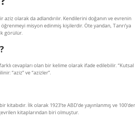
r?
bir aziz olarak da adlandırılır. Kendilerini doğanın ve evrenin
 öğrenmeyi misyon edinmiş kişilerdir. Öte yandan, Tanrı’ya
ak görülür.
?
rklı cevapları olan bir kelime olarak ifade edilebilir. “Kutsal
inir: “aziz” ve “azizler”.
e bir kitabıdır. İlk olarak 1923’te ABD’de yayınlanmış ve 100’de
çevrilen kitaplarından biri olmuştur.