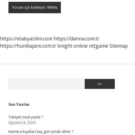
https://etabyazilim.com
https://danna.com.tr
https://huniliajans.com.tr
knight online
nttgame
Sitemap
Sidebar
Arama
Son Yazılar
Tabiyet nasıl yazılır ?
Ağustos 8, 2026
Kamera kayıtları kaç gün içinde silinir ?