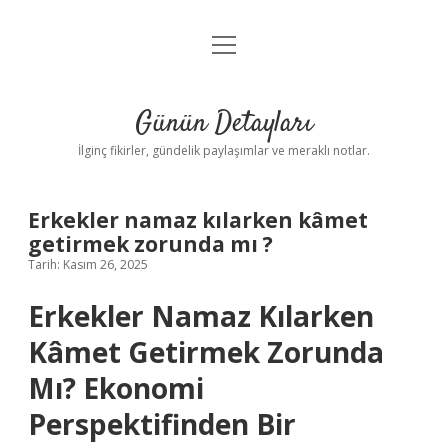
menüyü
Gizlilik Politikası
aç
Hakkımızda
Günün Detayları
Yasal Uyarı
İlginç fikirler, gündelik paylaşımlar ve meraklı notlar.
Erkekler namaz kılarken kâmet
getirmek zorunda mı ?
Tarih: Kasım 26, 2025
Erkekler Namaz Kılarken
Kâmet Getirmek Zorunda
Mı? Ekonomi
Perspektifinden Bir