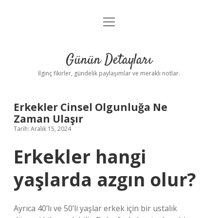
menüyü
Gizlilik Politikası
aç
Hakkımızda
Günün Detayları
Yasal Uyarı
İlginç fikirler, gündelik paylaşımlar ve meraklı notlar.
Erkekler Cinsel Olgunluğa Ne
Zaman Ulaşır
Tarih: Aralık 15, 2024
Erkekler hangi
yaşlarda azgın olur?
Ayrıca 40’lı ve 50’li yaşlar erkek için bir ustalık