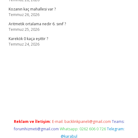
Kozanın kaç mahallesi var ?
Temmuz 26, 2026
Aritmetik ortalama nedir 6. sınıf ?
Temmuz 25, 2026
Karekök 0 kaça eşittir ?
Temmuz 24, 2026
ilbet casino
Reklam ve İletişim:
E-mail:
backlinkpaneli@gmail.com
Teams:
forumhizmeti@gmail.com
Whatsapp: 0262 606 0 726
Telegram:
@karabul