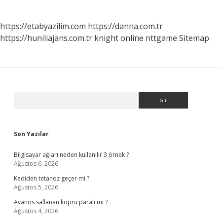
https://etabyazilim.com
https://danna.com.tr
https://huniliajans.com.tr
knight online
nttgame
Sitemap
Sidebar
Arama
Son Yazılar
Bilgisayar ağları neden kullanılır 3 örnek ?
Ağustos 6, 2026
Kediden tetanoz geçer mi ?
Ağustos 5, 2026
Avanos sallanan köprü paralı mı ?
Ağustos 4, 2026