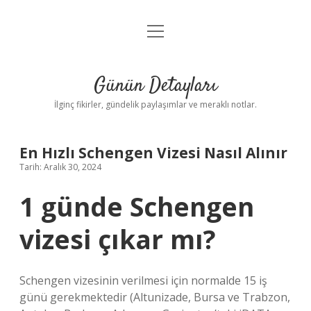
menüyü
Gizlilik Politikası
aç
Hakkımızda
Günün Detayları
Yasal Uyarı
İlginç fikirler, gündelik paylaşımlar ve meraklı notlar.
En Hızlı Schengen Vizesi Nasıl Alınır
Tarih: Aralık 30, 2024
1 günde Schengen
vizesi çıkar mı?
Schengen vizesinin verilmesi için normalde 15 iş
günü gerekmektedir (Altunizade, Bursa ve Trabzon,