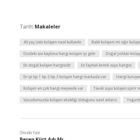
Tarih:
Makaleler
40 yaş üstü kolajen nasıl kullanılır
Balık kolajeni mi sığır kolaj
Dizdeki sıvı kaybına hangi kolajen iyi gelir
Doğal yoldan kolajen
En doğal kolajen hangisidir
En faydalı kemik suyu hangisi
En iyi tip 1 tip 2 tip 3 kolajen hangi markada var
Hangi kuruye
Kolajen en çok hangi meyvede var
Tavuk suyu kolajen içerir 
Vücudumuzda kolajen eksikliği olduğunu nasıl anlarız
Yoğurtt
Önceki Yazı
Beren Kürt Adı Mı