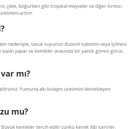
i, çilek, böğürtlen gibi tropikal meyveler ve diğer kırmızı
etimini artırır.
i?
tin nedeniyle, tavuk suyunun düzenli tüketimi veya içilmesi
ere baskı yapar ve kemikler arasında bir yastık görevi görür,
 var mı?
ilirsiniz. Yumurta akı kolajen üretimini destekleyen
uzu mu?
Büyük kemikler tercih edilir çünkü kemik iliği içerirler.