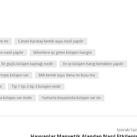
eni mi
Canan Karatay kemik suyu nasıl yapılır
 nasıl yapılır
Eklemlere iyi gelen kolajen hangisi
En güçlü kolajen kaynağı nedir
En iyi kolajen hangi kemikten yapılır
mişte kolajen var
İlikli kemik suyu dana mı kuzu mu
mi
Tip 1 tip 2 tip 3 kolajen nedir
a kolajen var mıdır
Yumurta beyazında kolajen var mı
Sonraki Yaz
Hayvanlar Manyetik Alandan Nasıl Etkileni