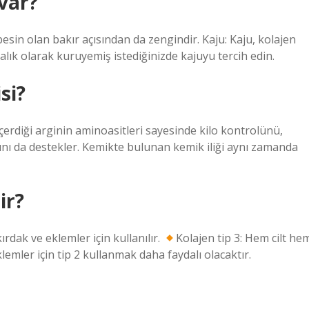
var?
 besin olan bakır açısından da zengindir. Kaju: Kaju, kolajen
malık olarak kuruyemiş istediğinizde kajuyu tercih edin.
si?
e içerdiği arginin aminoasitleri sayesinde kilo kontrolünü,
ını da destekler. Kemikte bulunan kemik iliği aynı zamanda
ir?
kırdak ve eklemler için kullanılır.
Kolajen tip 3: Hem cilt he
 eklemler için tip 2 kullanmak daha faydalı olacaktır.