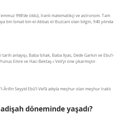
 Temmuz 998’de öldü), İranlı matematikçi ve astronom. Tam
in İsmail bin el-Abbas el-Buzcani olan bilgin, 940 yılında
 tarih anlayışı, Baba İshak, Baba İlyas, Dede Garkın ve Ebu’l-
 Yunus Emre ve Hacı Bektaş-ı Veli’yi öne çıkarmıştır.
Ârifin Seyyid Ebû’l-Vefâ adıyla meşhur olan meşhur Iraklı
 padişah döneminde yaşadı?