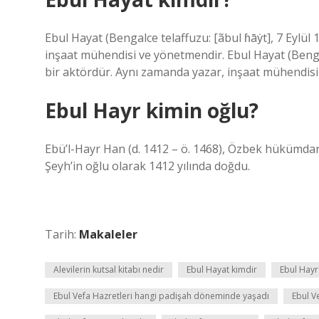
Ebul Hayat (Bengalce telaffuzu: [ãbul ɦāẏt], 7 Eylü
inşaat mühendisi ve yönetmendir. Ebul Hayat (Bengal
bir aktördür. Aynı zamanda yazar, inşaat mühendisi
Ebul Hayr kimin oğlu?
Ebü’l-Hayr Han (d. 1412 – ö. 1468), Özbek hükümdar
Şeyh’in oğlu olarak 1412 yılında doğdu.
Tarih:
Makaleler
Alevilerin kutsal kitabı nedir
Ebul Hayat kimdir
Ebul Hayr
Ebul Vefa Hazretleri hangi padişah döneminde yaşadı
Ebul V