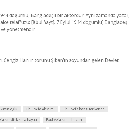
l 1944 doğumlu) Bangladeşli bir aktördür. Aynı zamanda yazar
ce telaffuzu: [ãbul ɦāẏt], 7 Eylül 1944 doğumlu) Bangladeşl
 ve yönetmendir.
ı. Cengiz Han’ın torunu Şiban’ın soyundan gelen Devlet
 kimin oğlu
Ebul vefa alevi mi
Ebul vefa hangi tarikattan
efa kimdir kısaca hayatı
Ebul Vefa kimin hocası