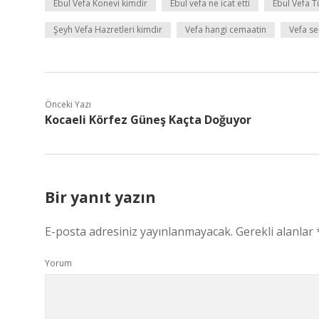
Ebul Vefa Konevi kimdir
Ebul vefa ne icat etti
Ebul Vefa 
Şeyh Vefa Hazretleri kimdir
Vefa hangi cemaatin
Vefa se
Önceki Yazı
Kocaeli Körfez Güneş Kaçta Doğuyor
Bir yanıt yazın
E-posta adresiniz yayınlanmayacak.
Gerekli alanlar
Yorum