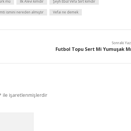
Türk mü
İlk Alevi kimdir
Şeyh Ebül Vefa Siirt kimdir
mti ismini nereden almıştır
Vefai ne demek
Sonraki Yaz
Futbol Topu Sert Mi Yumuşak M
*
ile işaretlenmişlerdir