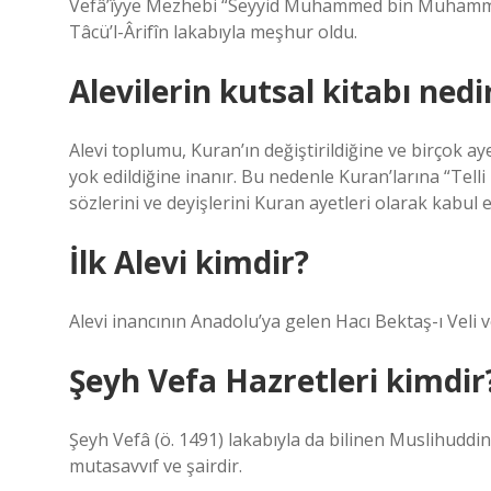
Vefâ’îyye Mezhebi “Seyyid Muhammed bin Muhammed
Tâcü’l-Ârifîn lakabıyla meşhur oldu.
Alevilerin kutsal kitabı nedi
Alevi toplumu, Kuran’ın değiştirildiğine ve birçok 
yok edildiğine inanır. Bu nedenle Kuran’larına “Telli
sözlerini ve deyişlerini Kuran ayetleri olarak kabul e
İlk Alevi kimdir?
Alevi inancının Anadolu’ya gelen Hacı Bektaş-ı Veli v
Şeyh Vefa Hazretleri kimdir
Şeyh Vefâ (ö. 1491) lakabıyla da bilinen Muslihuddi
mutasavvıf ve şairdir.