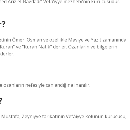
 Arîz el-Bağdâdî” Vefâ’îyye mezhebi’nin kurucusudur.
r?
ayetinin Ömer, Osman ve özellikle Maviye ve Yazit zamanında
 Kuran” ve “Kuran Natık” derler. Ozanların ve bilgelerin
derler.
e ozanların nefesiyle canlandığına inanılır.
?
n Mustafa, Zeyniyye tarikatının Vefâiyye kolunun kurucusu,