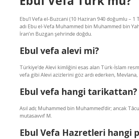
Ebul Vefa Türk mü?
Ebu’l Vefa el-Buzcani (10 Haziran 940 doğumlu – 1
adı Ebu el-Vefa Muhammed bin Muhammed bin Yahya b
İran’ın Buzgan şehrinde doğdu.
Ebul vefa alevi mi?
Türkiye’de Alevi kimliğini esas alan Türk-İslam resmi
vefa gibi Alevi azizlerini göz ardı ederken, Mevlana,
Ebul vefa hangi tarikattan?
Asıl adı; Muhammed bin Muhammed’dir; ancak Tâcu’l-
mutasavvıf M.
Ebul Vefa Hazretleri hangi