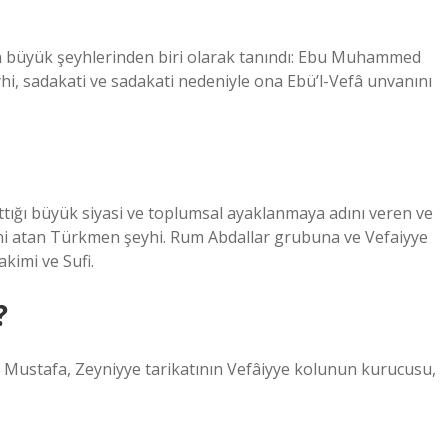
n büyük şeyhlerinden biri olarak tanındı: Ebu Muhammed
Şeyhi, sadakati ve sadakati nedeniyle ona Ebü’l-Vefâ unvanını
attığı büyük siyasi ve toplumsal ayaklanmaya adını veren ve
ini atan Türkmen şeyhi. Rum Abdallar grubuna ve Vefaiyye
kimi ve Sufi.
?
n Mustafa, Zeyniyye tarikatının Vefâiyye kolunun kurucusu,