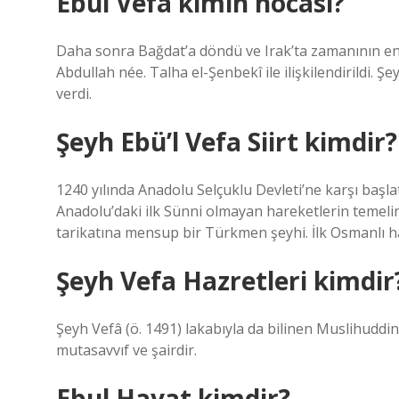
Ebul Vefa kimin hocası?
Daha sonra Bağdat’a döndü ve Irak’ta zamanının e
Abdullah née. Talha el-Şenbekî ile ilişkilendirildi. 
verdi.
Şeyh Ebü’l Vefa Siirt kimdir?
1240 yılında Anadolu Selçuklu Devleti’ne karşı başl
Anadolu’daki ilk Sünni olmayan hareketlerin temel
tarikatına mensup bir Türkmen şeyhi. İlk Osmanlı ha
Şeyh Vefa Hazretleri kimdir
Şeyh Vefâ (ö. 1491) lakabıyla da bilinen Muslihuddi
mutasavvıf ve şairdir.
Ebul Hayat kimdir?