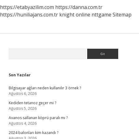
https://etabyazilim.com
https://danna.com.tr
https://huniliajans.com.tr
knight online
nttgame
Sitemap
Sidebar
Arama
Son Yazılar
Bilgisayar ağları neden kullanılır 3 örnek ?
Ağustos 6, 2026
Kediden tetanoz geçer mi ?
Ağustos 5, 2026
Avanos sallanan köprü paralı mı ?
Ağustos 4, 2026
2024 balonları kim kazandı ?
Ağustos 3, 2026