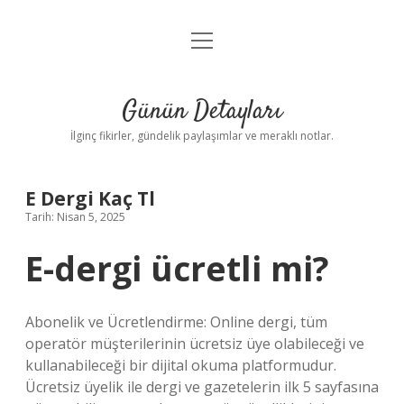
menüyü
Gizlilik Politikası
aç
Hakkımızda
Günün Detayları
Yasal Uyarı
İlginç fikirler, gündelik paylaşımlar ve meraklı notlar.
E Dergi Kaç Tl
Tarih: Nisan 5, 2025
E-dergi ücretli mi?
Abonelik ve Ücretlendirme: Online dergi, tüm
operatör müşterilerinin ücretsiz üye olabileceği ve
kullanabileceği bir dijital okuma platformudur.
Ücretsiz üyelik ile dergi ve gazetelerin ilk 5 sayfasına