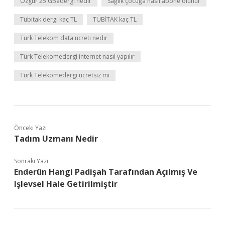
Özgür 25 GBedergi nedir
Sağlık çocuğa nasıl abone olunur
Tübitak dergi kaç TL
TÜBİTAK kaç TL
Türk Telekom data ücreti nedir
Türk Telekomedergi internet nasıl yapılır
Türk Telekomedergi ücretsiz mi
Önceki Yazı
Tadım Uzmanı Nedir
Sonraki Yazı
Enderûn Hangi Padişah Tarafından Açılmış Ve
Işlevsel Hale Getirilmiştir