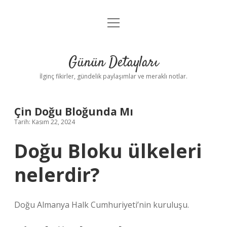
menüyü
Gizlilik Politikası
aç
Hakkımızda
Günün Detayları
Yasal Uyarı
İlginç fikirler, gündelik paylaşımlar ve meraklı notlar.
Çin Doğu Bloğunda Mı
Tarih: Kasım 22, 2024
Doğu Bloku ülkeleri
nelerdir?
Doğu Almanya Halk Cumhuriyeti’nin kuruluşu.