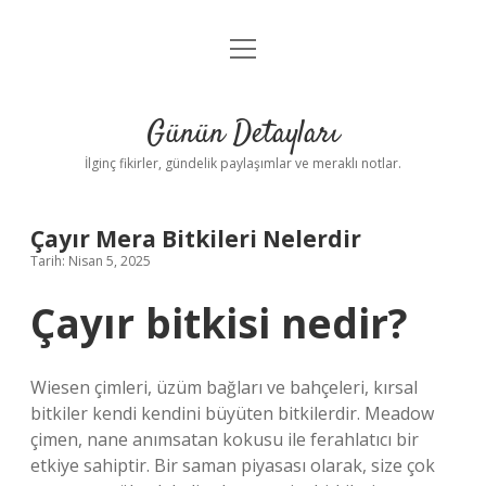
menüyü
Gizlilik Politikası
aç
Hakkımızda
Günün Detayları
Yasal Uyarı
İlginç fikirler, gündelik paylaşımlar ve meraklı notlar.
Çayır Mera Bitkileri Nelerdir
Tarih: Nisan 5, 2025
Çayır bitkisi nedir?
Wiesen çimleri, üzüm bağları ve bahçeleri, kırsal
bitkiler kendi kendini büyüten bitkilerdir. Meadow
çimen, nane anımsatan kokusu ile ferahlatıcı bir
etkiye sahiptir. Bir saman piyasası olarak, size çok