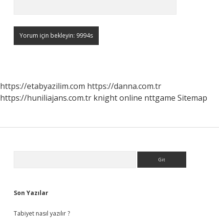
https://etabyazilim.com
https://danna.com.tr
https://huniliajans.com.tr
knight online
nttgame
Sitemap
Sidebar
Arama
Son Yazılar
Tabiyet nasıl yazılır ?