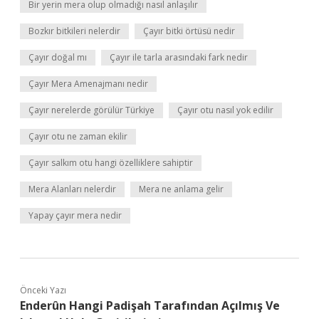
Bir yerin mera olup olmadığı nasıl anlaşılır
Bozkır bitkileri nelerdir
Çayır bitki örtüsü nedir
Çayır doğal mı
Çayır ile tarla arasındaki fark nedir
Çayır Mera Amenajmanı nedir
Çayır nerelerde görülür Türkiye
Çayır otu nasıl yok edilir
Çayır otu ne zaman ekilir
Çayır salkım otu hangi özelliklere sahiptir
Mera Alanları nelerdir
Mera ne anlama gelir
Yapay çayır mera nedir
Önceki Yazı
Enderûn Hangi Padişah Tarafından Açılmış Ve