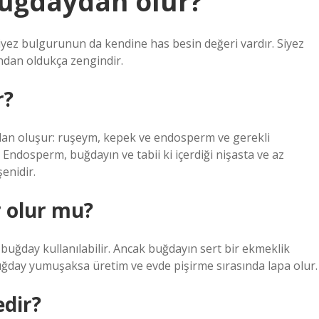
buğdaydan olur?
iyez bulgurunun da kendine has besin değeri vardır. Siyez
ndan oldukça zengindir.
r?
dan oluşur: ruşeym, kepek ve endosperm ve gerekli
ndosperm, buğdayın ve tabii ki içerdiği nişasta ve az
enidir.
 olur mu?
ğday kullanılabilir. Ancak buğdayın sert bir ekmeklik
ğday yumuşaksa üretim ve evde pişirme sırasında lapa olur.
edir?