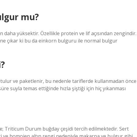
ulgur mu?
daha yüksektir. Özellikle protein ve lif açısından zengindir.
öne çıkar ki bu da einkorn bulguru ile normal bulgur
i?
utulur ve paketlenir, bu nedenle tariflerde kullanmadan önce
re suyla temas ettiğinde hızla şiştiği için hiç yıkanması
; Triticum Durum buğday çeşidi tercih edilmektedir. Sert
ci ve homojen altın rengi nedeniyle makarna ve bulgur gibi