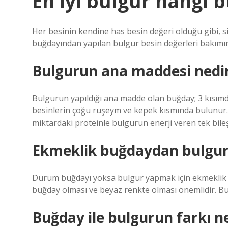
En iyi bulgur hangi 
Her besinin kendine has besin değeri olduğu gibi, s
buğdayından yapılan bulgur besin değerleri bakımı
Bulgurun ana maddesi nedi
Bulgurun yapıldığı ana madde olan buğday; 3 kısım
besinlerin çoğu ruşeym ve kepek kısmında bulunur. E
miktardaki proteinle bulgurun enerji veren tek bileş
Ekmeklik buğdaydan bulgur
Durum buğdayı yoksa bulgur yapmak için ekmeklik bu
buğday olması ve beyaz renkte olması önemlidir. Bu
Buğday ile bulgurun farkı n