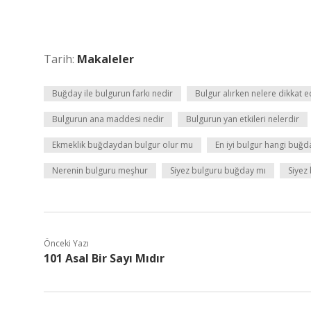
Tarih:
Makaleler
Buğday ile bulgurun farkı nedir
Bulgur alırken nelere dikkat e
Bulgurun ana maddesi nedir
Bulgurun yan etkileri nelerdir
Ekmeklik buğdaydan bulgur olur mu
En iyi bulgur hangi buğ
Nerenin bulguru meşhur
Siyez bulguru buğday mı
Siyez
Önceki Yazı
101 Asal Bir Sayı Mıdır