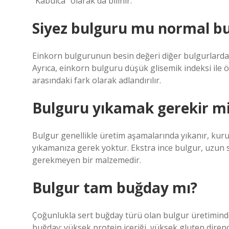
“Kabulca” olarak da bilinir.
Siyez bulguru mu normal b
Einkorn bulgurunun besin değeri diğer bulgurlardan 
Ayrıca, einkorn bulguru düşük glisemik indeksi ile 
arasındaki fark olarak adlandırılır.
Bulguru yıkamak gerekir m
Bulgur genellikle üretim aşamalarında yıkanır, kur
yıkamanıza gerek yoktur. Ekstra ince bulgur, uzun sü
gerekmeyen bir malzemedir.
Bulgur tam buğday mı?
Çoğunlukla sert buğday türü olan bulgur üretiminde
buğday; yüksek protein içeriği, yüksek gluten diren