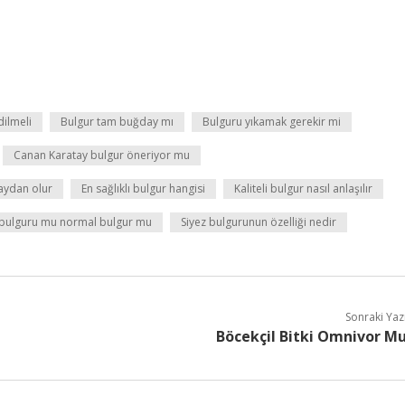
dilmeli
Bulgur tam buğday mı
Bulguru yıkamak gerekir mi
Canan Karatay bulgur öneriyor mu
daydan olur
En sağlıklı bulgur hangisi
Kaliteli bulgur nasıl anlaşılır
 bulguru mu normal bulgur mu
Siyez bulgurunun özelliği nedir
Sonraki Yaz
Böcekçil Bitki Omnivor M