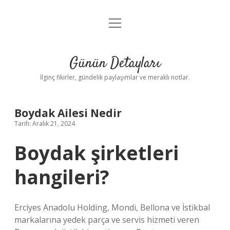
menüyü
Gizlilik Politikası
aç
Hakkımızda
Günün Detayları
Yasal Uyarı
İlginç fikirler, gündelik paylaşımlar ve meraklı notlar.
Boydak Ailesi Nedir
Tarih: Aralık 21, 2024
Boydak şirketleri
hangileri?
Erciyes Anadolu Holding, Mondi, Bellona ve İstikbal
markalarına yedek parça ve servis hizmeti veren