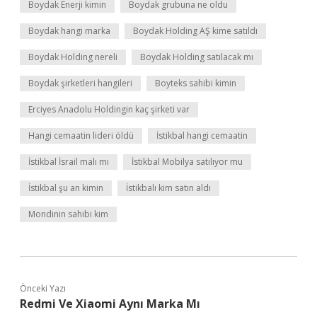
Boydak Enerji kimin
Boydak grubuna ne oldu
Boydak hangi marka
Boydak Holding AŞ kime satıldı
Boydak Holding nereli
Boydak Holding satılacak mı
Boydak şirketleri hangileri
Boyteks sahibi kimin
Erciyes Anadolu Holdingin kaç şirketi var
Hangi cemaatin lideri öldü
İstikbal hangi cemaatin
İstikbal İsrail malı mı
İstikbal Mobilya satılıyor mu
İstikbal şu an kimin
İstikbalı kim satın aldı
Mondinin sahibi kim
Önceki Yazı
Redmi Ve Xiaomi Aynı Marka Mı