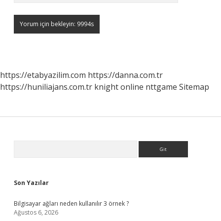
https://etabyazilim.com
https://danna.com.tr
https://huniliajans.com.tr
knight online
nttgame
Sitemap
Sidebar
Arama
Son Yazılar
Bilgisayar ağları neden kullanılır 3 örnek ?
Ağustos 6, 2026