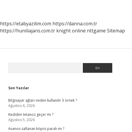
https://etabyazilim.com
https://danna.com.tr
https://huniliajans.com.tr
knight online
nttgame
Sitemap
Sidebar
Arama
Son Yazılar
Bilgisayar ağları neden kullanılır 3 örnek ?
Ağustos 6, 2026
Kediden tetanoz geçer mi ?
Ağustos 5, 2026
Avanos sallanan köprü paralı mı ?