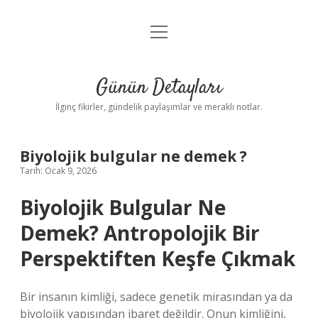
menüyü
Gizlilik Politikası
aç
Hakkımızda
Günün Detayları
Yasal Uyarı
İlginç fikirler, gündelik paylaşımlar ve meraklı notlar.
Biyolojik bulgular ne demek ?
Tarih: Ocak 9, 2026
Biyolojik Bulgular Ne
Demek? Antropolojik Bir
Perspektiften Keşfe Çıkmak
Bir insanın kimliği, sadece genetik mirasından ya da
biyolojik yapısından ibaret değildir. Onun kimliğini,