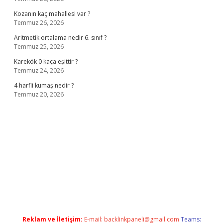
Kozanın kaç mahallesi var ?
Temmuz 26, 2026
Aritmetik ortalama nedir 6. sınıf ?
Temmuz 25, 2026
Karekök 0 kaça eşittir ?
Temmuz 24, 2026
4 harfli kumaş nedir ?
Temmuz 20, 2026
sino
Reklam ve İletişim:
E-mail:
backlinkpaneli@gmail.com
Teams: