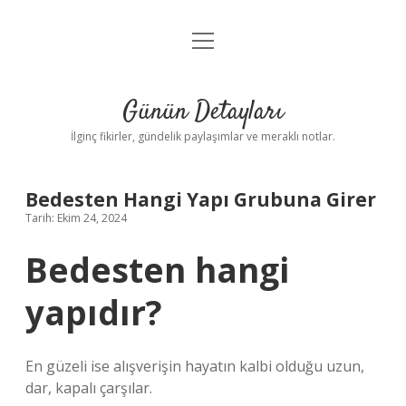
menüyü
Gizlilik Politikası
aç
Hakkımızda
Günün Detayları
Yasal Uyarı
İlginç fikirler, gündelik paylaşımlar ve meraklı notlar.
Bedesten Hangi Yapı Grubuna Girer
Tarih: Ekim 24, 2024
Bedesten hangi
yapıdır?
En güzeli ise alışverişin hayatın kalbi olduğu uzun,
dar, kapalı çarşılar.