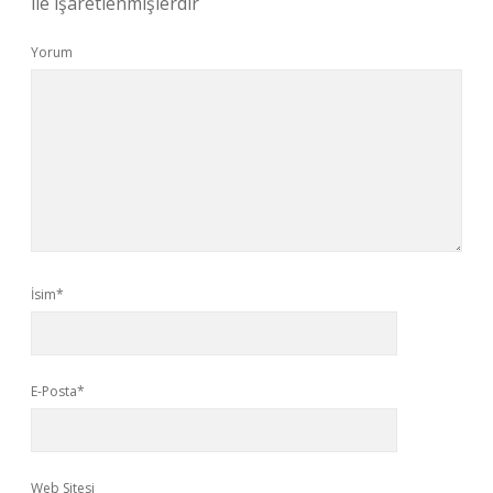
ile işaretlenmişlerdir
Yorum
İsim*
E-Posta*
Web Sitesi