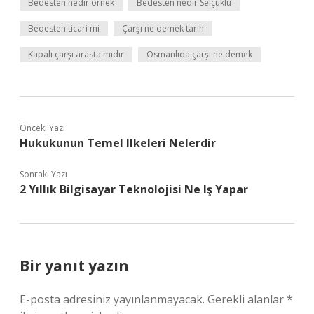
Bedesten nedir örnek
Bedesten nedir Selçuklu
Bedesten ticari mi
Çarşı ne demek tarih
Kapalı çarşı arasta mıdır
Osmanlıda çarşı ne demek
Önceki Yazı
Hukukunun Temel Ilkeleri Nelerdir
Sonraki Yazı
2 Yıllık Bilgisayar Teknolojisi Ne Iş Yapar
Bir yanıt yazın
E-posta adresiniz yayınlanmayacak.
Gerekli alanlar
*