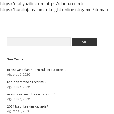
https://etabyazilim.com
https://danna.com.tr
https://huniliajans.com.tr
knight online
nttgame
Sitemap
Sidebar
Arama
Son Yazılar
Bilgisayar ağları neden kullanılır 3 örnek ?
Ağustos 6, 2026
Kediden tetanoz geçer mi ?
Ağustos 5, 2026
Avanos sallanan köprü paralı mı ?
Ağustos 4, 2026
2024 balonları kim kazandı ?
Ağustos 3, 2026