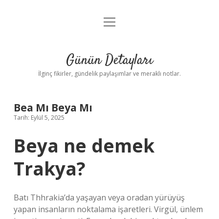
menüyü
Gizlilik Politikası
aç
Hakkımızda
Günün Detayları
Yasal Uyarı
İlginç fikirler, gündelik paylaşımlar ve meraklı notlar.
Bea Mı Beya Mı
Tarih: Eylül 5, 2025
Beya ne demek
Trakya?
Batı Thhrakia’da yaşayan veya oradan yürüyüş
yapan insanların noktalama işaretleri. Virgül, ünlem