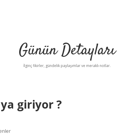
Günün Detayları
İlginç fikirler, gündelik paylaşımlar ve meraklı notlar.
a giriyor ?
enler