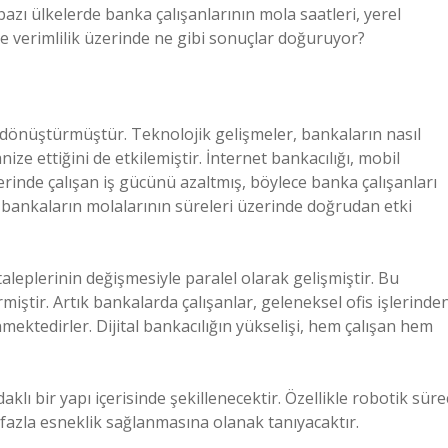
azı ülkelerde banka çalışanlarının mola saatleri, yerel
ı ve verimlilik üzerinde ne gibi sonuçlar doğuruyor?
e dönüştürmüştür. Teknolojik gelişmeler, bankaların nasıl
anize ettiğini de etkilemiştir. İnternet bankacılığı, mobil
inde çalışan iş gücünü azaltmış, böylece banka çalışanları
, bankaların molalarının süreleri üzerinde doğrudan etki
leplerinin değişmesiyle paralel olarak gelişmiştir. Bu
miştir. Artık bankalarda çalışanlar, geleneksel ofis işlerinde
mektedirler. Dijital bankacılığın yükselişi, hem çalışan hem
klı bir yapı içerisinde şekillenecektir. Özellikle robotik süre
fazla esneklik sağlanmasına olanak tanıyacaktır.