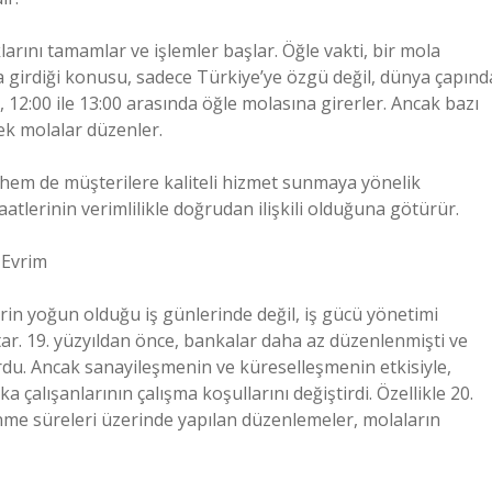
larını tamamlar ve işlemler başlar. Öğle vakti, bir mola
a girdiği konusu, sadece Türkiye’ye özgü değil, dünya çapınd
, 12:00 ile 13:00 arasında öğle molasına girerler. Ancak bazı
ek molalar düzenler.
a hem de müşterilere kaliteli hizmet sunmaya yönelik
atlerinin verimlilikle doğrudan ilişkili olduğuna götürür.
 Evrim
erin yoğun olduğu iş günlerinde değil, iş gücü yönetimi
utar. 19. yüzyıldan önce, bankalar daha az düzenlenmişti ve
ordu. Ancak sanayileşmenin ve küreselleşmenin etkisiyle,
çalışanlarının çalışma koşullarını değiştirdi. Özellikle 20.
lenme süreleri üzerinde yapılan düzenlemeler, molaların