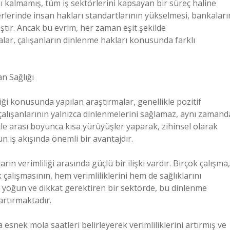
rlı kalmamış, tüm iş sektörlerini kapsayan bir süreç haline
yerlerinde insan hakları standartlarının yükselmesi, bankaları
ştır. Ancak bu evrim, her zaman eşit şekilde
lar, çalışanların dinlenme hakları konusunda farklı
an Sağlığı
diği konusunda yapılan araştırmalar, genellikle pozitif
çalışanlarının yalnızca dinlenmelerini sağlamaz, aynı zamand
 öğle arası boyunca kısa yürüyüşler yaparak, zihinsel olarak
un iş akışında önemli bir avantajdır.
rın verimliliği arasında güçlü bir ilişki vardır. Birçok çalışma,
 çalışmasının, hem verimliliklerini hem de sağlıklarını
i yoğun ve dikkat gerektiren bir sektörde, bu dinlenme
 artırmaktadır.
esnek mola saatleri belirleyerek verimliliklerini artırmış ve