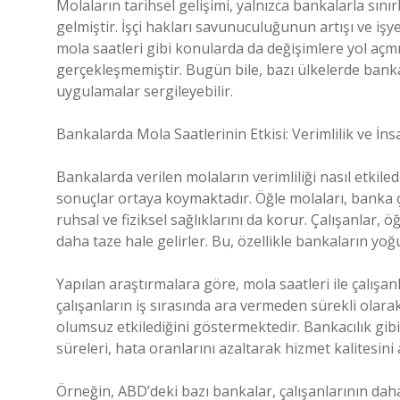
Molaların tarihsel gelişimi, yalnızca bankalarla sını
gelmiştir. İşçi hakları savunuculuğunun artışı ve iş
mola saatleri gibi konularda da değişimlere yol açmı
gerçekleşmemiştir. Bugün bile, bazı ülkelerde banka
uygulamalar sergileyebilir.
Bankalarda Mola Saatlerinin Etkisi: Verimlilik ve İns
Bankalarda verilen molaların verimliliği nasıl etkile
sonuçlar ortaya koymaktadır. Öğle molaları, banka 
ruhsal ve fiziksel sağlıklarını da korur. Çalışanlar,
daha taze hale gelirler. Bu, özellikle bankaların yoğ
Yapılan araştırmalara göre, mola saatleri ile çalışanla
çalışanların iş sırasında ara vermeden sürekli olarak
olumsuz etkilediğini göstermektedir. Bankacılık gib
süreleri, hata oranlarını azaltarak hizmet kalitesini
Örneğin, ABD’deki bazı bankalar, çalışanlarının daha 