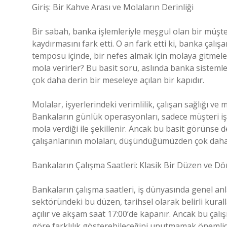
Giriş: Bir Kahve Arası ve Molaların Derinliği
Bir sabah, banka işlemleriyle meşgul olan bir müşter
kaydırmasını fark etti. O an fark etti ki, banka çalı
temposu içinde, bir nefes almak için molaya gitmele
mola verirler? Bu basit soru, aslında banka sistemleri
çok daha derin bir meseleye açılan bir kapıdır.
Molalar, işyerlerindeki verimlilik, çalışan sağlığı ve
Bankaların günlük operasyonları, sadece müşteri işl
mola verdiği ile şekillenir. Ancak bu basit görünse de
çalışanlarının molaları, düşündüğümüzden çok daha 
Bankaların Çalışma Saatleri: Klasik Bir Düzen ve 
Bankaların çalışma saatleri, iş dünyasında genel anla
sektöründeki bu düzen, tarihsel olarak belirli kural
açılır ve akşam saat 17:00’de kapanır. Ancak bu çal
göre farklılık gösterebileceğini unutmamak önemlid