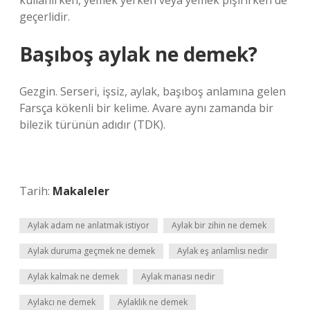
kullanırken, yemek yerken veya yemek pişirirken de
geçerlidir.
Başıboş aylak ne demek?
Gezgin. Serseri, işsiz, aylak, başıboş anlamına gelen
Farsça kökenli bir kelime. Avare aynı zamanda bir
bilezik türünün adıdır (TDK).
Tarih:
Makaleler
Aylak adam ne anlatmak istiyor
Aylak bir zihin ne demek
Aylak duruma geçmek ne demek
Aylak eş anlamlısı nedir
Aylak kalmak ne demek
Aylak manası nedir
Aylakcı ne demek
Aylaklık ne demek