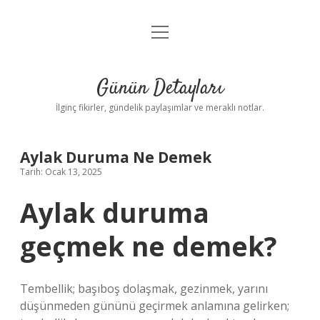
menüyü
Gizlilik Politikası
aç
Hakkımızda
Günün Detayları
Yasal Uyarı
İlginç fikirler, gündelik paylaşımlar ve meraklı notlar.
Aylak Duruma Ne Demek
Tarih: Ocak 13, 2025
Aylak duruma
geçmek ne demek?
Tembellik; başıboş dolaşmak, gezinmek, yarını
düşünmeden gününü geçirmek anlamına gelirken;