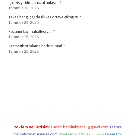
İç dikiş yırtılması nasıl anlaşılır ?
Temmuz 30, 2026
Takas hangi çağda ilk kez ortaya çıkmıştır ?
Temmuz 28, 2026
Kozanın kaç mahallesi var ?
Temmuz 26, 2026
Aritmetik ortalama nedir 6. sınıf ?
Temmuz 25, 2026
sino
Reklam ve İletişim:
E-mail:
backlinkpaneli@gmail.com
Teams:
forumhizmeti@gmail.com
Whatsapp: 0262 606 0 726
Telegram: