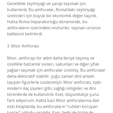
Genellikle zeytinyağı ve şarap taşımak için
kullanılırdı. Bu amforalar, Roma’daki zeytinyağı
üreticileri için büyük bir ekonomik değer taşırdı.
Hatta Roma İmparatorluğu döneminde, bu
amforaların üzerindeki mühürler, taşınan ürünün
kalitesini belirlerdi.
3. Mısır Amforası
Mısır, amforayı bir adım daha ileriye taşımış ve
özellikle balzamik sıvıları, sabunları ve diğer şifalı
yağları taşımak için amforalar üretmiş. Bu amforalar
daha dekoratif olabilir, çoğu zaman dinî anlam
taşıyan figürlerle süslenmişti. Mısır amforası, tıpkı
modern ilaç şişeleri gibi, sağlığı simgeler ve dini
törenlerde de kullanılırdı. Evet, düşündükçe şunu
fark ediyorum: Hatta bazı Mısır amforalarına dair
eski kitaplarda, bu amforaların “ruhları koruyan
kaplar” olduğu yazılıdır. Yani, belki de bizim de