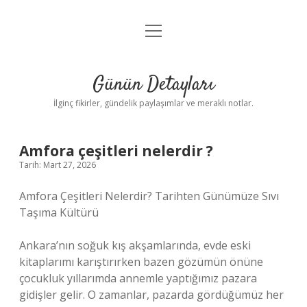
menüyü
Gizlilik Politikası
aç
Hakkımızda
Günün Detayları
Yasal Uyarı
İlginç fikirler, gündelik paylaşımlar ve meraklı notlar.
Amfora çeşitleri nelerdir ?
Tarih: Mart 27, 2026
Amfora Çeşitleri Nelerdir? Tarihten Günümüze Sıvı
Taşıma Kültürü
Ankara’nın soğuk kış akşamlarında, evde eski
kitaplarımı karıştırırken bazen gözümün önüne
çocukluk yıllarımda annemle yaptığımız pazara
gidişler gelir. O zamanlar, pazarda gördüğümüz her