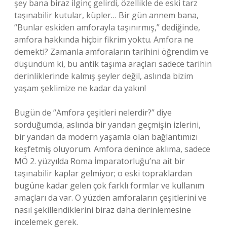
şey bana biraz ilginç gelirdi, özellikle de eski tarz
taşınabilir kutular, küpler… Bir gün annem bana,
“Bunlar eskiden amforayla taşınırmış,” dediğinde,
amfora hakkında hiçbir fikrim yoktu. Amfora ne
demekti? Zamanla amforaların tarihini öğrendim ve
düşündüm ki, bu antik taşıma araçları sadece tarihin
derinliklerinde kalmış şeyler değil, aslında bizim
yaşam şeklimize ne kadar da yakın!
Bugün de “Amfora çeşitleri nelerdir?” diye
sorduğumda, aslında bir yandan geçmişin izlerini,
bir yandan da modern yaşamla olan bağlantımızı
keşfetmiş oluyorum. Amfora denince aklıma, sadece
MÖ 2. yüzyılda Roma İmparatorluğu’na ait bir
taşınabilir kaplar gelmiyor; o eski topraklardan
bugüne kadar gelen çok farklı formlar ve kullanım
amaçları da var. O yüzden amforaların çeşitlerini ve
nasıl şekillendiklerini biraz daha derinlemesine
incelemek gerek.