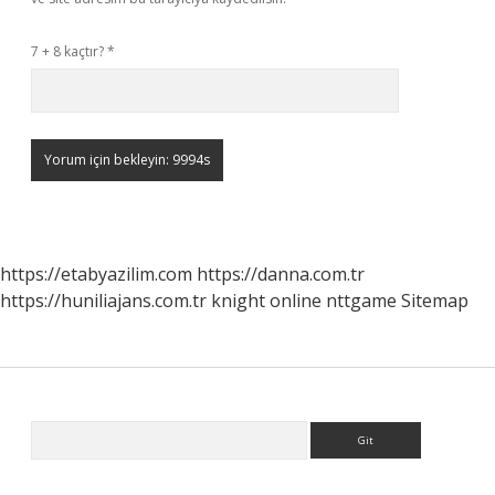
7 + 8 kaçtır?
*
https://etabyazilim.com
https://danna.com.tr
https://huniliajans.com.tr
knight online
nttgame
Sitemap
Sidebar
Arama