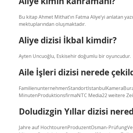
Aliye kimin kahramanı?
Bu kitap Ahmet Mithat’ın Fatma Aliye’yi anlatan yaz
mektuplarından oluşmaktadır.
Aliye dizisi İkbal kimdir?
Ayten Uncuoğlu, Eskisehir doğumlu bir oyuncudur.
Aile İşleri dizisi nerede çekil
FamilienunternehmenStandortIstanbulKameraBura
MinutenProduktionsfirmaNTC Media22 weitere Zei
Doludizgin Yıllar dizisi nered
Jahre auf HochtourenProduzentOsman-PrüfungVer