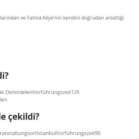
ılarından ve Fatma Aliye’nin kendini doğrudan anlattığı
di?
k DemirdelenVorführungszeit120
len
e çekildi?
anstaltungsortIstanbulVorführungszeit90