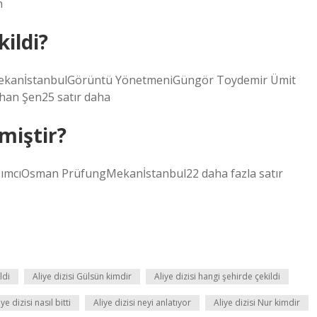
n
kildi?
nMekanİstanbulGörüntü YönetmeniGüngör Toydemir Ümit
han Şen25 satır daha
lmiştir?
YapımcıOsman PrüfungMekanİstanbul22 daha fazla satır
ldi
Aliye dizisi Gülsün kimdir
Aliye dizisi hangi şehirde çekildi
iye dizisi nasıl bitti
Aliye dizisi neyi anlatıyor
Aliye dizisi Nur kimdir