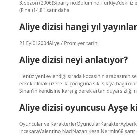
3. sezon (2006)Sipariş no.Bölüm no.Türkiye’deki izl
(Final)14,81 satır daha
Aliye dizisi hangi yıl yayınla
21 Eylül 2004Aliye / Prömiyer tarihi
Aliye dizisi neyi anlatıyor?
Henüz yeni evlendiği sırada kocasının arabasının se
erkek olmak üzere iki çocuğuna sıkı sıkıya bağlı olan
Sinan’ın kendisine karşı giderek artan duyarsızlığı
Aliye dizisi oyuncusu Ayşe k
Oyuncular ve KarakterlerOyuncularKarakterAyber
İncekaraValentino NaciNazan KesalNermin68 satır