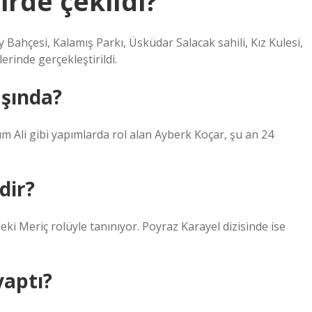
irde çekildi?
ay Bahçesi, Kalamış Parkı, Üsküdar Salacak sahili, Kız Kulesi,
erinde gerçekleştirildi.
aşında?
ım Ali gibi yapımlarda rol alan Ayberk Koçar, şu an 24
dir?
ndeki Meriç rolüyle tanınıyor. Poyraz Karayel dizisinde ise
yaptı?