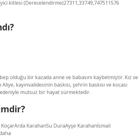
eyici kitlesi (Derecelendirme)27311,33749,747511576
ndı?
bep olduğu bir kazada anne ve babasını kaybetmiştir. Kız ve
 Aliye, kayınvalidesinin baskısı, şehrin baskısı ve kocası
 nedeniyle mutsuz bir hayat sürmektedir.
imdir?
k KoçarArda KarahanSu DuraAyşe Karahanİsmail
 daha