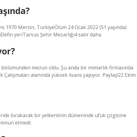
aşında?
1970 Mersin, TürkiyeÖlüm 24 Ocak 2022 (51 yaşında)
Defin yeriTarsus Şehir Mezarlığı4 satır daha
yor?
k bölümünden mezun oldu. Şu anda bir mimarlık firmasında
lik Çalışmaları alanında yüksek lisans yapıyor. Paylaş!22 Ekim
geride bırakarak bir yelkenlinin dümeninde ufuk çizgisine
memnun etmedi.