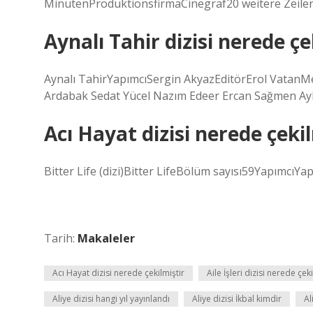
MinutenProduktionsfirmaCinegraf20 weitere Zeile
Aynalı Tahir dizisi nerede çe
Aynalı TahirYapımcıSergin AkyazEditörErol Vata
Ardabak Sedat Yücel Nazım Edeer Ercan Sağmen Ay
Acı Hayat dizisi nerede çeki
Bitter Life (dizi)Bitter LifeBölüm sayısı59Yapımcı
Tarih:
Makaleler
Acı Hayat dizisi nerede çekilmiştir
Aile İşleri dizisi nerede çeki
Aliye dizisi hangi yıl yayınlandı
Aliye dizisi İkbal kimdir
Al