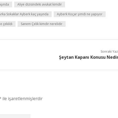
yaşında
Aliye dizisindeki avukat kimdir
Arka Sokaklar Ayberk kaç yaşında
Ayberk Koçar şimdi ne yapıyor
e çekildi
Sanem Çelik kimdir nerelidir
Sonraki Yaz
Şeytan Kapanı Konusu Nedi
*
ile işaretlenmişlerdir